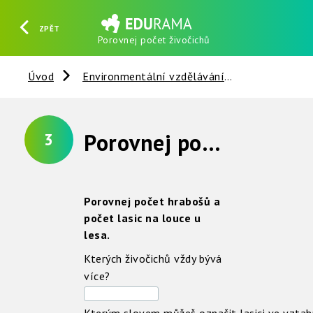
ZPĚT
Porovnej počet živočichů
HLEDAT
REGISTROVAT
PŘIHLÁSIT SE
Úvod
Environmentální vzdělávání
Vztahy v př
Porovnej počet živočichů
3
Porovnej počet hrabošů a
počet lasic na louce u
lesa.
Kterých živočichů vždy bývá
více?