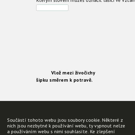
Kterým slovem můžeš označit lasici ve vzta
Vlož mezi živočichy
šipku směrem k potravě.
Porovnej počty živočichů
podle jejich způsob výživy a
vyvoď závěr: Využij slova
Součástí tohoto webu jsou soubory cookie. Některé z
predátor, parazit,
nich jsou nezbytné k používání webu, ty vypnout nelze
a používáním webu s nimi souhlasíte. Ke zlepšení
býložravec, masožravec,