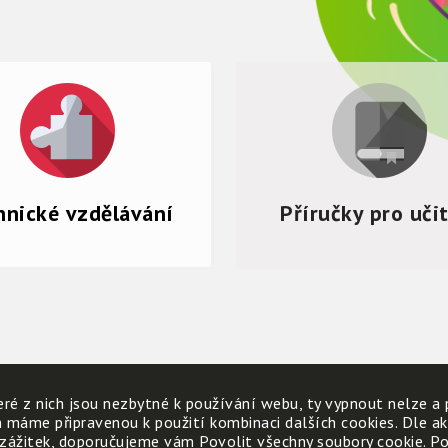
hnické vzdělávání
Příručky pro uči
ré z nich jsou nezbytné k používání webu, ty vypnout nelze a 
h máme připravenou k použití kombinaci dalších cookies. Dle a
 zážitek, doporučujeme vám Povolit všechny soubory cookie. Poku