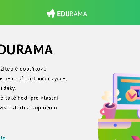
 EDURAMA
užitelné doplňkové
e nebo při distanční výuce,
í žáky.
tě také hodí pro vlastní
uvislostech a doplněn o
ele