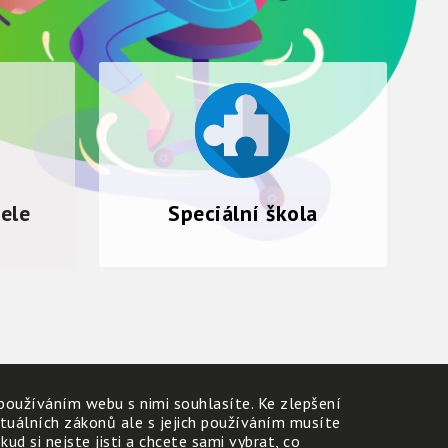
tele
Speciální škola
používáním webu s nimi souhlasíte. Ke zlepšení
ktuálních zákonů ale s jejich používáním musíte
d si nejste jisti a chcete sami vybrat, co