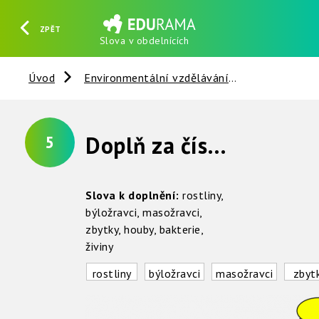
ZPĚT
Slova v obdelnících
HLEDAT
REGISTROVAT
PŘIHLÁSIT SE
Úvod
Environmentální vzdělávání
Vztahy v př
Doplň za čísla v obdelníčkách slova tak, jak probíhá oběh látek v přírodě
5
Slova k doplnění:
rostliny,
býložravci, masožravci,
zbytky, houby, bakterie,
živiny
rostliny
býložravci
masožravci
zbyt