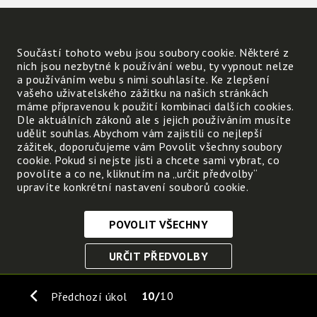
Součástí tohoto webu jsou soubory cookie. Některé z
nich jsou nezbytné k používání webu, ty vypnout nelze
a používáním webu s nimi souhlasíte. Ke zlepšení
vašeho uživatelského zážitku na našich stránkách
máme připravenou k použití kombinaci dalších cookies.
Dle aktuálních zákonů ale s jejich používáním musíte
udělit souhlas. Abychom vám zajistili co nejlepší
zážitek, doporučujeme vám Povolit všechny soubory
cookie. Pokud si nejste jisti a chcete sami vybrat, co
povolíte a co ne, kliknutím na „určit předvolby“
upravíte konkrétní nastavení souborů cookie.
POVOLIT VŠECHNY
Nezbytně nutné cookies
URČIT PŘEDVOLBY
Tyto soubory cookie jsou nezbytné, abyste se mohli
pohybovat po webových stránkách a využívat jejich
ULOŽIT NEZBYTNÉ
funkce. Bez těchto cookies by webové stránky
10
10
Předchozí úkol
nefungovali, proto je nelze vypnout.