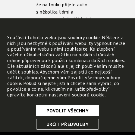
že na louku přijelo auto
s několika lidmi a
vyrýpávali bledule a
odváželi je. Byl mezi nimi i
nějaký ochránce přírody.“
Součástí tohoto webu jsou soubory cookie. Některé z
nich jsou nezbytné k používání webu, ty vypnout nelze
Simona : "To je možné. Na
a používáním webu s nimi souhlasíte. Ke zlepšení
té louce se má stavět a
vašeho uživatelského zážitku na našich stránkách
louka se bude odvodňovat.
máme připravenou k použití kombinaci dalších cookies.
Dle aktuálních zákonů ale s jejich používáním musíte
V tom případě je
udělit souhlas. Abychom vám zajistili co nejlepší
přemistění bledulí správné,
zážitek, doporučujeme vám Povolit všechny soubory
je povolené a hlavně je
cookie. Pokud si nejste jisti a chcete sami vybrat, co
povolíte a co ne, kliknutím na „určit předvolby“
odborně přemístí do
upravíte konkrétní nastavení souborů cookie.
stejných podmínek."
POVOLIT VŠECHNY
Nezbytně nutné cookies
URČIT PŘEDVOLBY
Tyto soubory cookie jsou nezbytné, abyste se mohli
pohybovat po webových stránkách a využívat jejich