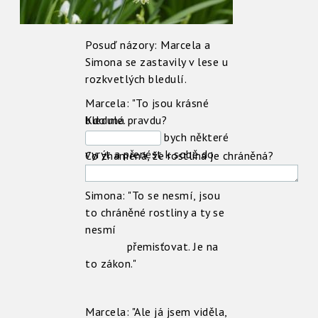
Posuď názory: Marcela a
Simona se zastavily v lese u
rozkvetlých bledulí.
Marcela: "To jsou krásné
bledule.
Kdo má pravdu?
Chtěla bych některé
vyrýt a přenést k sobě do
Co znamená, že rostlina je chráněná?
zahrádky."
Simona: "To se nesmí, jsou
to chráněné rostliny a ty se
nesmí
přemisťovat. Je na
to zákon."
Marcela: "Ale já jsem viděla,