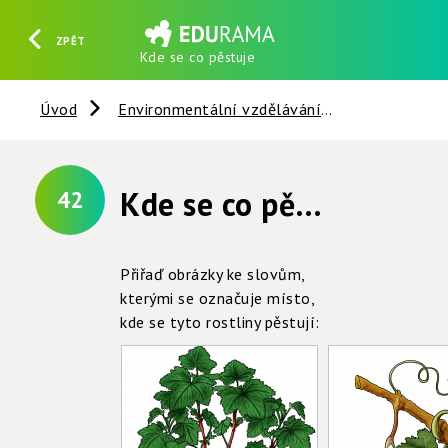
ZPĚT
Kde se co pěstuje
HLEDAT
REGISTROVAT
PŘIHLÁSIT SE
Úvod
Environmentální vzdělávání
Rostliny
Kde se co pěstuje
42
Přiřaď obrázky ke slovům,
kterými se označuje místo,
kde se tyto rostliny pěstují: