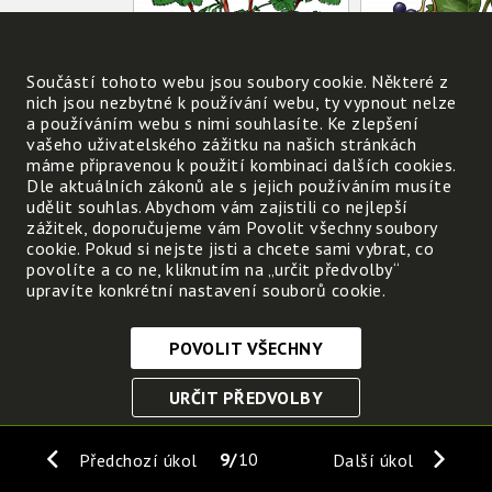
Součástí tohoto webu jsou soubory cookie. Některé z
nich jsou nezbytné k používání webu, ty vypnout nelze
a používáním webu s nimi souhlasíte. Ke zlepšení
vašeho uživatelského zážitku na našich stránkách
máme připravenou k použití kombinaci dalších cookies.
Dle aktuálních zákonů ale s jejich používáním musíte
udělit souhlas. Abychom vám zajistili co nejlepší
rybíz
víno
zážitek, doporučujeme vám Povolit všechny soubory
cookie. Pokud si nejste jisti a chcete sami vybrat, co
povolíte a co ne, kliknutím na „určit předvolby“
sad
vi
upravíte konkrétní nastavení souborů cookie.
POVOLIT VŠECHNY
Nezbytně nutné cookies
URČIT PŘEDVOLBY
Tyto soubory cookie jsou nezbytné, abyste se mohli
pohybovat po webových stránkách a využívat jejich
ULOŽIT NEZBYTNÉ
funkce. Bez těchto cookies by webové stránky
9
10
Předchozí úkol
Další úkol
nefungovali, proto je nelze vypnout.