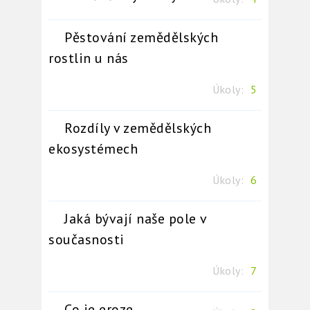
Pěstování zemědělských
rostlin u nás
Úkoly:
5
Rozdíly v zemědělských
ekosystémech
Úkoly:
6
Jaká bývají naše pole v
současnosti
Úkoly:
7
Co je eroze