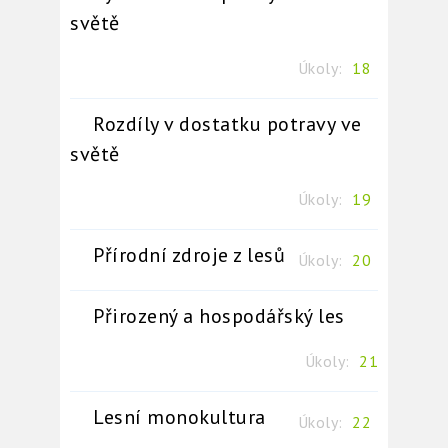
světě
Úkoly:
18
Rozdíly v dostatku potravy ve
světě
Úkoly:
19
Přírodní zdroje z lesů
Úkoly:
20
Přirozený a hospodářský les
Úkoly:
21
Lesní monokultura
Úkoly:
22