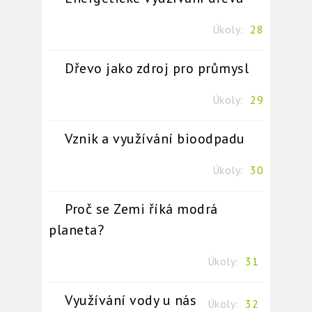
Úkoly:
28
Dřevo jako zdroj pro průmysl
Úkoly:
29
Vznik a využívání bioodpadu
Úkoly:
30
Proč se Zemi říká modrá
planeta?
Úkoly:
31
Využívání vody u nás
Úkoly:
32