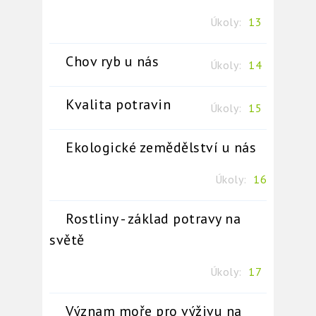
Úkoly:
13
Chov ryb u nás
Úkoly:
14
Kvalita potravin
Úkoly:
15
Ekologické zemědělství u nás
Úkoly:
16
Rostliny - základ potravy na
světě
Úkoly:
17
Význam moře pro výživu na