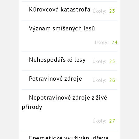
Kůrovcová katastrofa
Úkoly:
23
Význam smíšených lesů
Úkoly:
24
Nehospodářské lesy
Úkoly:
25
Potravinové zdroje
Úkoly:
26
Nepotravinové zdroje z živé
přírody
Úkoly:
27
Energetické využívání dřeva