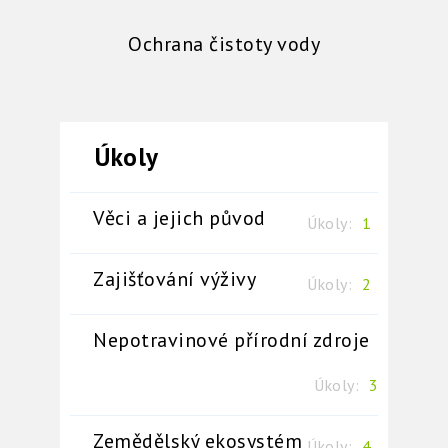
Ochrana čistoty vody
Věci a jejich původ
Úkoly:
1
Zajišťování výživy
Úkoly:
2
Nepotravinové přírodní zdroje
Úkoly:
3
Zemědělský ekosystém
Úkoly:
4