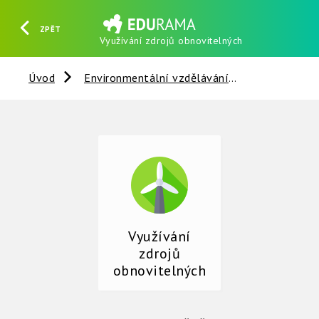
ZPĚT
Využívání zdrojů obnovitelných
HLEDAT
REGISTROVAT
PŘIHLÁSIT SE
Úvod
Environmentální vzdělávání
Využívání z
Využívání
zdrojů
obnovitelných