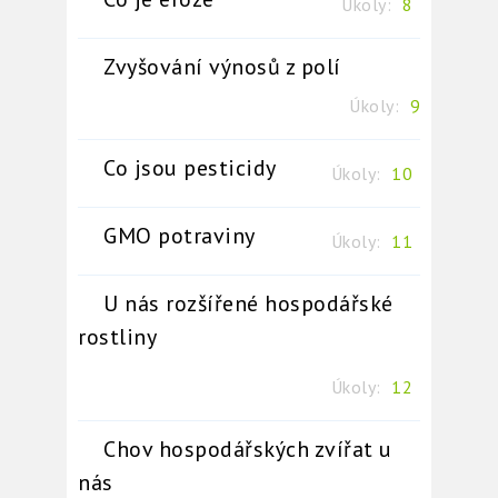
Úkoly:
8
Zvyšování výnosů z polí
Úkoly:
9
Co jsou pesticidy
Úkoly:
10
GMO potraviny
Úkoly:
11
U nás rozšířené hospodářské
rostliny
Úkoly:
12
Chov hospodářských zvířat u
nás