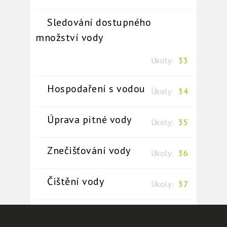
Sledování dostupného
množství vody
Úkoly:
33
Hospodaření s vodou
Úkoly:
34
Úprava pitné vody
Úkoly:
35
Znečišťování vody
Úkoly:
36
Čištění vody
Úkoly:
37
Pěstování zeleniny
Úkoly:
38