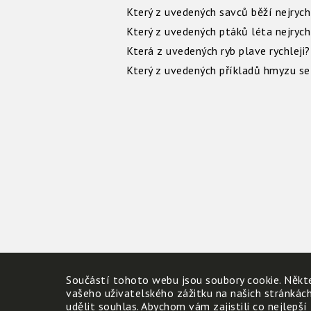
Který z uvedených savců běží nejrychl
Který z uvedených ptáků léta nejrychl
Která z uvedených ryb plave rychleji?
Který z uvedených příkladů hmyzu se 
Součástí tohoto webu jsou soubory cookie. Někte
vašeho uživatelského zážitku na našich stránkác
udělit souhlas. Abychom vám zajistili co nejlepší