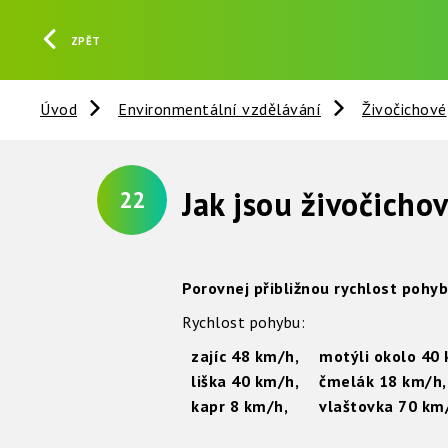
ZPĚT
Úvod
Environmentální vzdělávání
Živočichové
Jak jsou živočichov
22
Porovnej přibližnou rychlost pohybu
Rychlost pohybu:
zajíc 48 km/h,
motýli okolo 40 
liška 40 km/h,
čmelák 18 km/h,
kapr 8 km/h,
vlaštovka 70 km