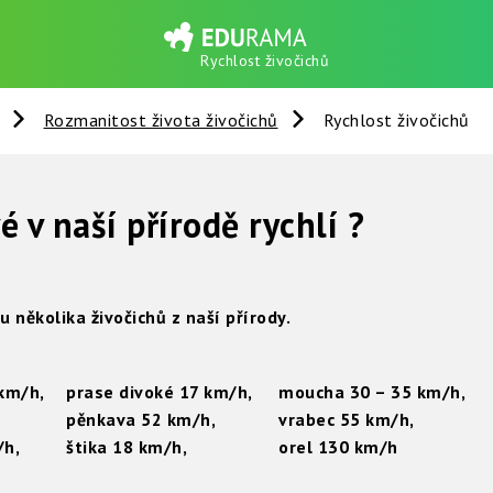
Rychlost živočichů
Rozmanitost života živočichů
Rychlost živočichů
é v naší přírodě rychlí ?
 několika živočichů z naší přírody.
km/h,
prase divoké 17 km/h,
moucha 30 – 35 km/h,
pěnkava 52 km/h,
vrabec 55 km/h,
/h,
štika 18 km/h,
orel 130 km/h