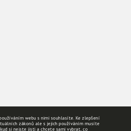
používáním webu s nimi souhlasíte. Ke zlepšení
ktuálních zákonů ale s jejich používáním musíte
d si nejste jisti a chcete sami vybrat, co