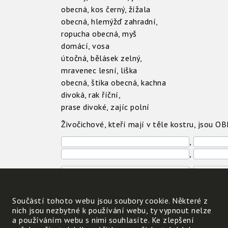
obecná, kos černý, žížala
obecná, hlemýžď zahradní,
ropucha obecná, myš
domácí, vosa
útočná, bělásek zelný,
mravenec lesní, liška
obecná, štika obecná, kachna
divoká, rak říční,
prase divoké, zajíc polní
Živočichové, kteří mají v těle kostru, jsou 
,
,
,
,
Součástí tohoto webu jsou soubory cookie. Některé z
nich jsou nezbytné k používání webu, ty vypnout nelze
Živočichové, kteří v těle kostru nemají, jso
a používáním webu s nimi souhlasíte. Ke zlepšení