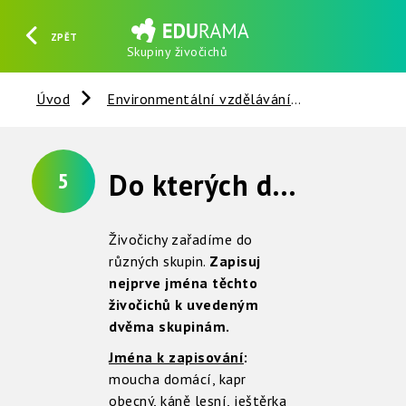
ZPĚT
Skupiny živočichů
HLEDAT
REGISTROVAT
PŘIHLÁSIT SE
Úvod
Environmentální vzdělávání
Živočichové
Do kterých dalších skupin se živočichové mohou zařazovat ?
5
Živočichy zařadíme do
různých skupin.
Zapisuj
nejprve jména těchto
živočichů k uvedeným
dvěma skupinám.
Jména k zapisování
:
moucha domácí, kapr
obecný, káně lesní, ještěrka