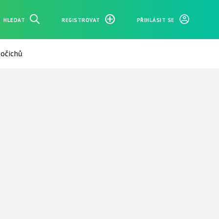
HLEDAT
REGISTROVAT
PŘIHLÁSIT SE
očichů