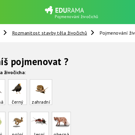
Pojmenování živočichů
Rozmanitost stavby těla živočichů
Pojmenování živ
míš pojmenovat ?
a živočicha
:
ná
černý
zahradní
ý
polní
lesní
obecná