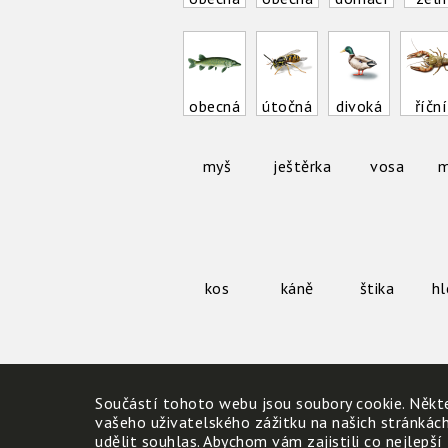
obecná
útočná
divoká
říční
myš
ještěrka
vosa
m
kos
káně
štika
h
Kolik jmen si správně zařadil(a)?
Součástí tohoto webu jsou soubory cookie. Někte
vašeho uživatelského zážitku na našich stránkác
udělit souhlas. Abychom vám zajistili co nejlepší