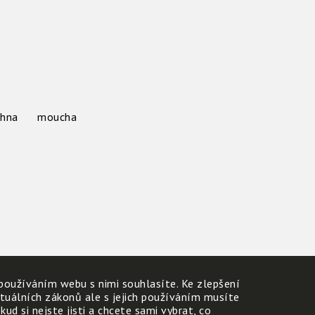
chna
moucha
používáním webu s nimi souhlasíte. Ke zlepšení
ktuálních zákonů ale s jejich používáním musíte
d si nejste jisti a chcete sami vybrat, co