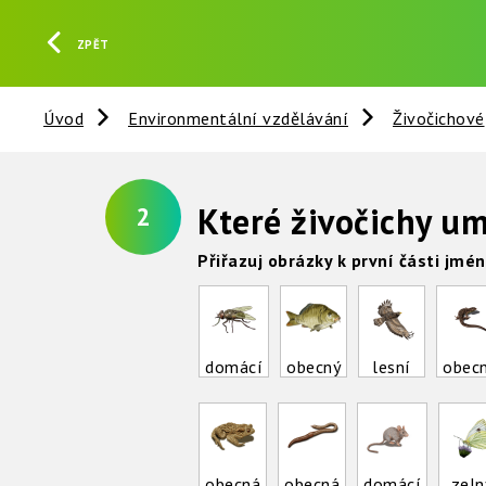
ZPĚT
Úvod
Environmentální vzdělávání
Živočichové
Které živočichy u
2
Přiřazuj obrázky k první části jmén
domácí
obecný
lesní
obec
obecná
obecná
domácí
zeln