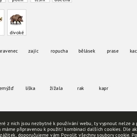
divoké
ravenec
zajíc
ropucha
bělásek
prase
ka
lemýžď
liška
žížala
rak
kapr
ré z nich jsou nezbytné k používání webu, ty vypnout nelze a 
h máme připravenou k použití kombinaci dalších cookies. Dle a
 zážitek, doporučujeme vám Povolit všechny soubory cookie. Poku