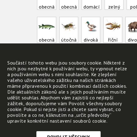
obecná
obecná
domácí
zelný
po
obecná
útočná
divoká
říční
div
ještěrka
bělásek
moucha
žížala
Součástí tohoto webu jsou soubory cookie. Některé z
nich jsou nezbytné k používání webu, ty vypnout nelze
a používáním webu s nimi souhlasíte. Ke zlepšení
vašeho uživatelského zážitku na našich stránkách
máme připravenou k použití kombinaci dalších cookies.
Dle aktuálních zákonů ale s jejich používáním musíte
kapr
ropucha
káně
liška
udělit souhlas. Abychom vám zajistili co nejlepší
zážitek, doporučujeme vám Povolit všechny soubory
cookie. Pokud si nejste jisti a chcete sami vybrat, co
povolíte a co ne, kliknutím na „určit předvolby“
upravíte konkrétní nastavení souborů cookie.
Kolik jmen si správně
zařadil(a)?