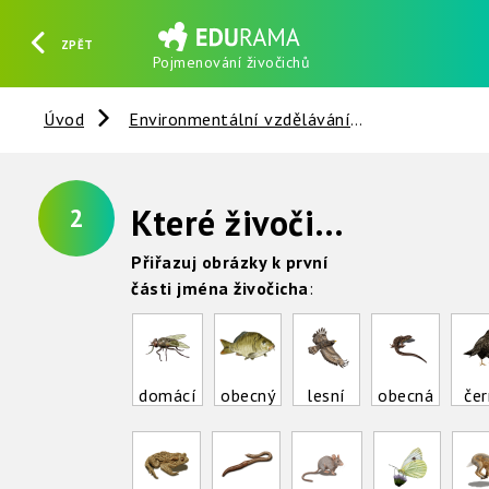
ZPĚT
Pojmenování živočichů
HLEDAT
REGISTROVAT
PŘIHLÁSIT SE
Úvod
Environmentální vzdělávání
Živočichové
Které živočichy umíš pojmenovat ?
2
Přiřazuj obrázky k první
části jména živočicha
:
domácí
obecný
lesní
obecná
čer