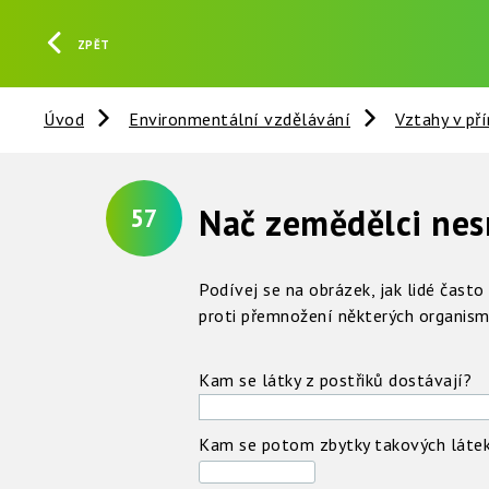
ZPĚT
Úvod
Environmentální vzdělávání
Vztahy v př
Nač zemědělci nes
57
Podívej se na obrázek, jak lidé často
proti přemnožení některých organism
Kam se látky z postřiků dostávají?
Kam se potom zbytky takových látek