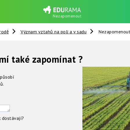
Nezapomenout
írodě
Význam vztahů na poli a v sadu
Nezapomenou
mí také zapomínat ?
 působí
ů.
 dostávají?