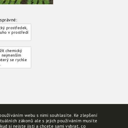
 správné:
cký prostředek,
ouho v prostředí
žít chemický
o nejmenším
který se rychle
.
používáním webu s nimi souhlasíte. Ke zlepšení
ktuálních zákonů ale s jejich používáním musíte
d si nejste jisti a chcete sami vybrat, co