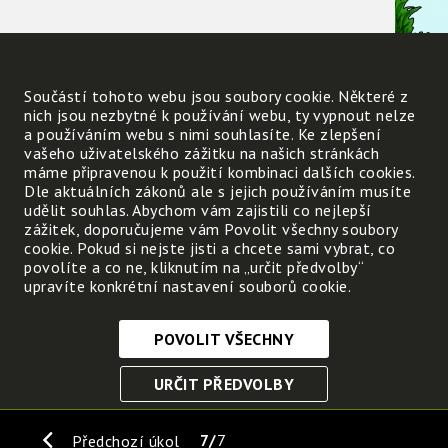
Co je na začátku druhého
Součástí tohoto webu jsou soubory cookie. Některé z
potravního řetězce?
nich jsou nezbytné k používání webu, ty vypnout nelze
a používáním webu s nimi souhlasíte. Ke zlepšení
vašeho uživatelského zážitku na našich stránkách
máme připravenou k použití kombinaci dalších cookies.
Je pstruh dravá ryba?
Dle aktuálních zákonů ale s jejich používáním musíte
udělit souhlas. Abychom vám zajistili co nejlepší
zážitek, doporučujeme vám Povolit všechny soubory
cookie. Pokud si nejste jisti a chcete sami vybrat, co
povolíte a co ne, kliknutím na „určit předvolby“
upravíte konkrétní nastavení souborů cookie.
Čím ještě kromě hmyzu se pstruh živí?
POVOLIT VŠECHNY
Nezbytně nutné cookies
URČIT PŘEDVOLBY
Tyto soubory cookie jsou nezbytné, abyste se mohli
pohybovat po webových stránkách a využívat jejich
ULOŽIT NEZBYTNÉ
funkce. Bez těchto cookies by webové stránky
7
7
Předchozí úkol