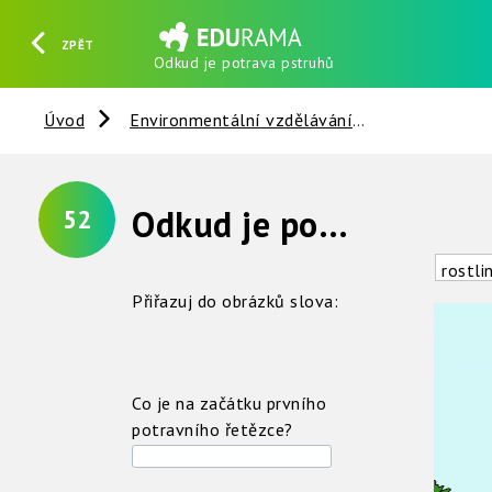
ZPĚT
Odkud je potrava pstruhů
HLEDAT
REGISTROVAT
PŘIHLÁSIT SE
Úvod
Environmentální vzdělávání
Vztahy v př
Odkud je potrava pstruhů ?
52
rostli
Přiřazuj do obrázků slova:
Co je na začátku prvního
potravního řetězce?