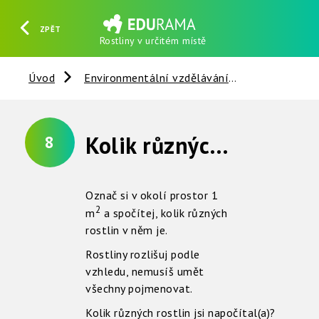
ZPĚT
Rostliny v určitém místě
HLEDAT
REGISTROVAT
PŘIHLÁSIT SE
Úvod
Environmentální vzdělávání
Vztahy v př
Kolik různých rostlin žije společně v určitém místě ?
8
Označ si v okolí prostor 1
2
m
a spočítej, kolik různých
rostlin v něm je.
Rostliny rozlišuj podle
vzhledu, nemusíš umět
všechny pojmenovat.
Kolik různých rostlin jsi napočítal(a)?