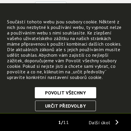
Podle čeho jsi rostliny rozlišoval(a)?
Součástí tohoto webu jsou soubory cookie. Některé z
nich jsou nezbytné k používání webu, ty vypnout nelze
Napiš jména těch z nich, které umíš
a používáním webu s nimi souhlasíte. Ke zlepšení
pojmenovat:
vašeho uživatelského zážitku na našich stránkách
máme připravenou k použití kombinaci dalších cookies.
Dle aktuálních zákonů ale s jejich používáním musíte
udělit souhlas. Abychom vám zajistili co nejlepší
zážitek, doporučujeme vám Povolit všechny soubory
cookie. Pokud si nejste jisti a chcete sami vybrat, co
povolíte a co ne, kliknutím na „určit předvolby“
Můžeš podobně spočítat
upravíte konkrétní nastavení souborů cookie.
živočichy, kteří žijí v
některém místě? ANO / NE
POVOLIT VŠECHNY
Nezbytně nutné cookies
URČIT PŘEDVOLBY
Tyto soubory cookie jsou nezbytné, abyste se mohli
pohybovat po webových stránkách a využívat jejich
ULOŽIT NEZBYTNÉ
funkce. Bez těchto cookies by webové stránky
1
11
Další úkol
nefungovali, proto je nelze vypnout.