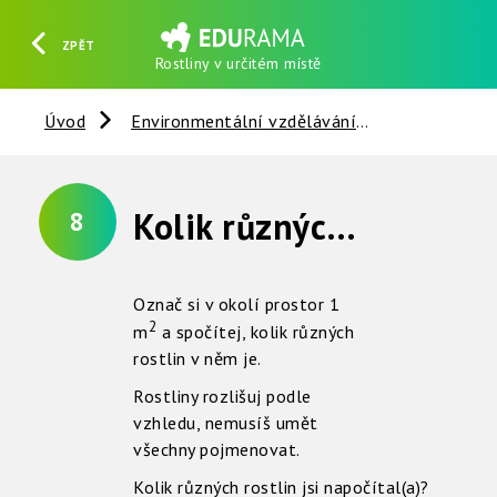
ZPĚT
Rostliny v určitém místě
HLEDAT
REGISTROVAT
PŘIHLÁSIT SE
Úvod
Environmentální vzdělávání
Vztahy v př
Kolik různých rostlin žije společně v určitém místě ?
8
Označ si v okolí prostor 1
2
m
a spočítej, kolik různých
rostlin v něm je.
Rostliny rozlišuj podle
vzhledu, nemusíš umět
všechny pojmenovat.
Kolik různých rostlin jsi napočítal(a)?