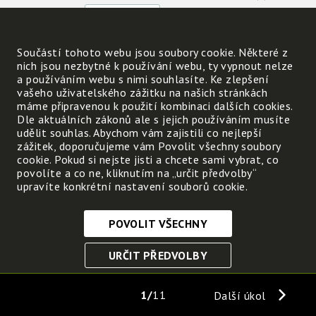
Podle čeho jsi rostliny rozlišoval(a)?
Součástí tohoto webu jsou soubory cookie. Některé z
nich jsou nezbytné k používání webu, ty vypnout nelze
Napiš jména těch z nich, které umíš
a používáním webu s nimi souhlasíte. Ke zlepšení
pojmenovat:
vašeho uživatelského zážitku na našich stránkách
máme připravenou k použití kombinaci dalších cookies.
Dle aktuálních zákonů ale s jejich používáním musíte
udělit souhlas. Abychom vám zajistili co nejlepší
zážitek, doporučujeme vám Povolit všechny soubory
cookie. Pokud si nejste jisti a chcete sami vybrat, co
povolíte a co ne, kliknutím na „určit předvolby“
Můžeš podobně spočítat
upravíte konkrétní nastavení souborů cookie.
živočichy, kteří žijí v
některém místě? ANO / NE
POVOLIT VŠECHNY
Nezbytně nutné cookies
URČIT PŘEDVOLBY
Tyto soubory cookie jsou nezbytné, abyste se mohli
pohybovat po webových stránkách a využívat jejich
ULOŽIT NEZBYTNÉ
funkce. Bez těchto cookies by webové stránky
1
11
Další úkol
nefungovali, proto je nelze vypnout.