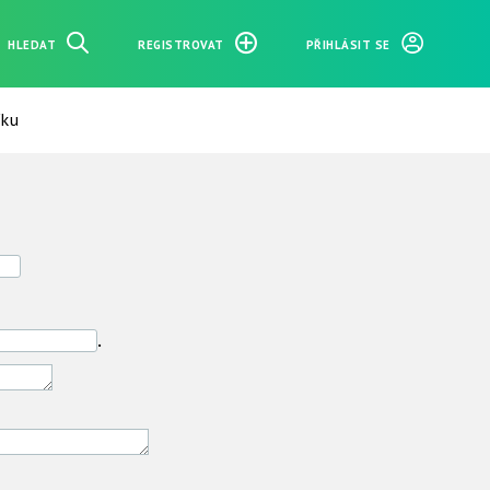
HLEDAT
REGISTROVAT
PŘIHLÁSIT SE
íku
.