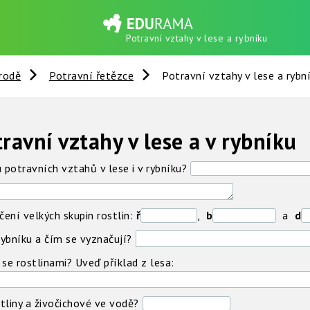
Potravní vztahy v lese a rybníku
írodě
Potravní řetězce
Potravní vztahy v lese a rybn
ravní vztahy v lese a v rybníku
 potravních vztahů v lese i v rybníku?
ní velkých skupin rostlin:
ř
,
b
a
d
rybníku a čím se vyznačují?
 se rostlinami? Uveď příklad z lesa:
tliny a živočichové ve vodě?