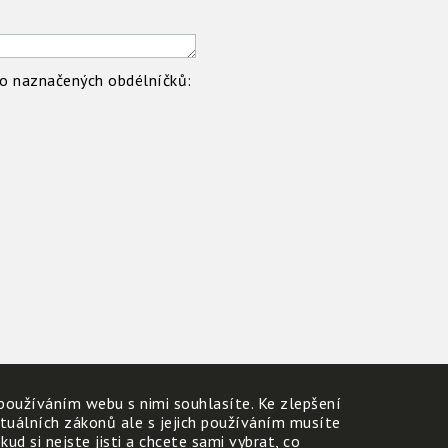
 do naznačených obdélníčků:
používáním webu s nimi souhlasíte. Ke zlepšení
ktuálních zákonů ale s jejich používáním musíte
d si nejste jisti a chcete sami vybrat, co