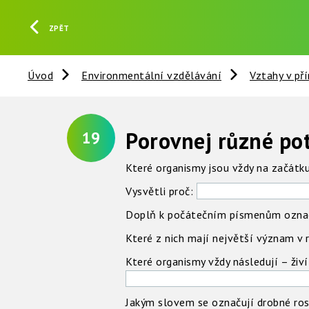
ZPĚT
Úvod
Environmentální vzdělávání
Vztahy v př
Porovnej různé pot
19
Které organismy jsou vždy na začátku
Vysvětli proč:
Doplň k počátečním písmenům označe
Které z nich mají největší význam v 
Které organismy vždy následují – živí
Jakým slovem se označují drobné ros