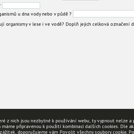
?
rganismů u dna vody nebo v půdě ?
ují organismy v lese i ve vodě? Doplň jejich celková označení
ré z nich jsou nezbytné k používání webu, ty vypnout nelze a 
h máme připravenou k použití kombinaci dalších cookies. Dle a
 zážitek, doporučujeme vám Povolit všechny soubory cookie. Poku