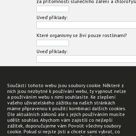
za přítomnosti slunečního záření a chlorofyl
Uveď příklady:
Které organismy se živí pouze rostlinami?
Uveď příklady:
Které se živí pouze jinými živočichy?
Součástí tohoto webu jsou soubory cookie. Některé z
Uveď příklady:
nich jsou nezbytné k používání webu, ty vypnout nelze
a používáním webu s nimi souhlasíte. Ke zlepšení
vašeho uživatelského zážitku na našich stránkách
Které se živí rostlinami i jinými živočichy?
máme připravenou k použití kombinaci dalších cookies.
Dle aktuálních zákonů ale s jejich používáním musíte
Uveď příklady:
udělit souhlas. Abychom vám zajistili co nejlepší
zážitek, doporučujeme vám Povolit všechny soubory
cookie. Pokud si nejste jisti a chcete sami vybrat, co