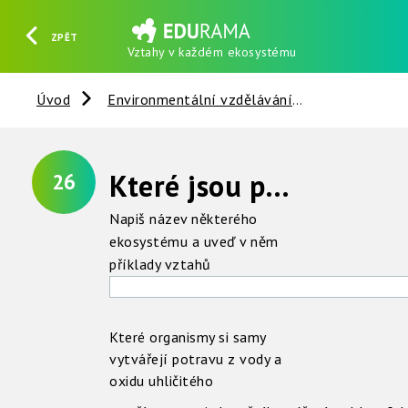
ZPĚT
Vztahy v každém ekosystému
HLEDAT
REGISTROVAT
PŘIHLÁSIT SE
Úvod
Environmentální vzdělávání
Vztahy v př
Které jsou potravní vztahy v každém ekosystému ?
26
Napiš název některého
ekosystému a uveď v něm
příklady vztahů
Které organismy si samy
vytvářejí potravu z vody a
oxidu uhličitého