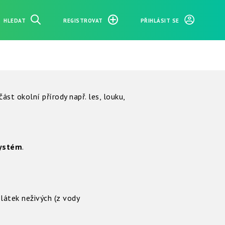
HLEDAT
REGISTROVAT
PŘIHLÁSIT SE
část okolní přírody např. les, louku,
ystém
.
 látek neživých (z vody