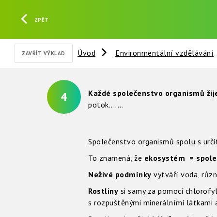
ZPĚT
Úvod
Environmentální vzdělávání
ZAVŘÍT VÝKLAD
Každé společenstvo organismů žije
4
potok.......
Společenstvo organismů spolu s urč
To znamená, že
ekosystém = společ
Neživé podmínky
vytváří voda, různ
Rostliny
si samy za pomoci chlorofylu
s rozpuštěnými minerálními látkami a