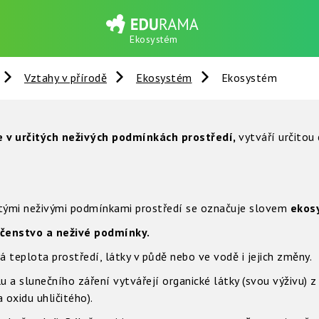
Ekosystém
Vztahy v přírodě
Ekosystém
Ekosystém
 v určitých neživých podmínkách prostředí,
vytváří určitou 
itými neživými podmínkami prostředí se označuje slovem
ekos
enstvo a neživé podmínky.
á teplota prostředí, látky v půdě nebo ve vodě i jejich změny.
 a slunečního záření vytvářejí organické látky (svou výživu) z
 oxidu uhličitého).