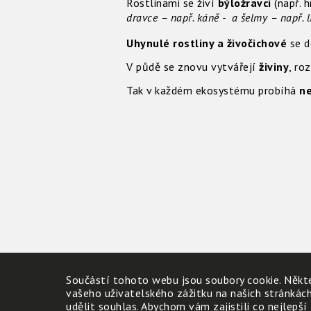
Rostlinami se živí
býložravci
(např. 
dravce – např. káně - a šelmy – např. l
Uhynulé rostliny a živočichové
se d
V půdě se znovu vytvářejí
živiny
, ro
Tak v každém ekosystému probíhá
ne
Součástí tohoto webu jsou soubory cookie. Někte
vašeho uživatelského zážitku na našich stránkác
udělit souhlas. Abychom vám zajistili co nejlepší