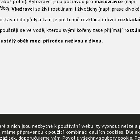
hraboš polní). Býložravci jsou potravou pro
masožravce
(např.
iška
).
Všežravci
se živí rostlinami i živočichy (např. prase divok
ostávají do půdy a tam je postupně rozkládají různí
rozklada
zpouštějí se ve vodě, kterou svými kořeny zase přijímají
rostli
ustálý oběh mezi přírodou neživou a živou.
ré z nich jsou nezbytné k používání webu, ty vypnout nelze a 
h máme připravenou k použití kombinaci dalších cookies. Dle a
 zážitek, doporučujeme vám Povolit všechny soubory cookie. Poku