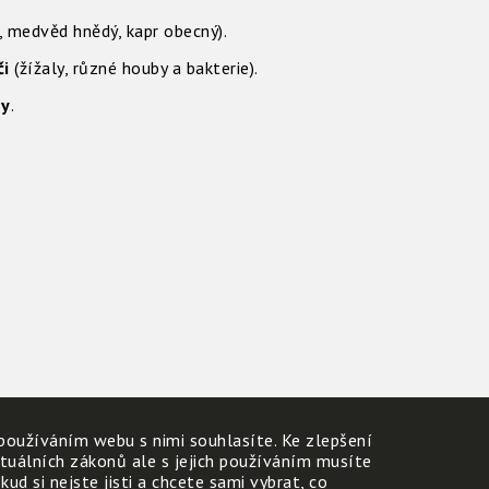
é, medvěd hnědý, kapr obecný).
či
(žížaly, různé houby a bakterie).
ny
.
používáním webu s nimi souhlasíte. Ke zlepšení
ktuálních zákonů ale s jejich používáním musíte
d si nejste jisti a chcete sami vybrat, co