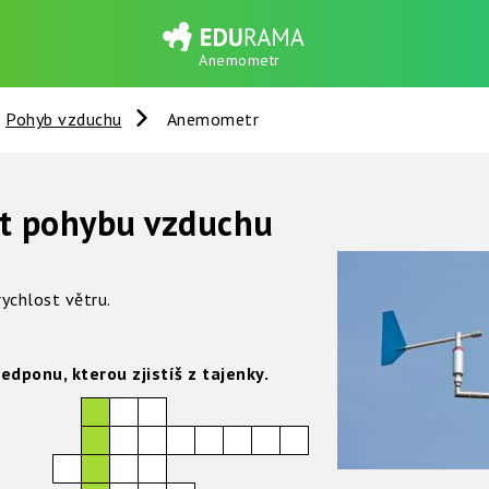
Anemometr
Pohyb vzduchu
Anemometr
st pohybu vzduchu
rychlost větru.
edponu, kterou zjistíš z tajenky.