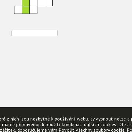
ré z nich jsou nezbytné k používání webu, ty vypnout nelze a 
h máme připravenou k použití kombinaci dalších cookies. Dle a
 zážitek, doporučujeme vám Povolit všechny soubory cookie. Poku