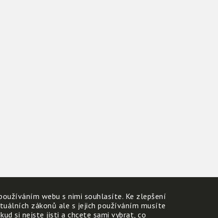
používáním webu s nimi souhlasíte. Ke zlepšení
ktuálních zákonů ale s jejich používáním musíte
d si nejste jisti a chcete sami vybrat, co