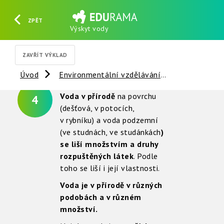
ZPĚT
Výskyt vody
HLEDAT
REGISTROVAT
PŘIHLÁSIT SE
ZAVŘÍT VÝKLAD
Úvod
Environmentální vzdělávání
Voda
V
Voda v přírodě
na povrchu
4
(dešťová, v potocích,
v rybníku) a voda podzemní
(ve studnách, ve studánkách
)
se liší množstvím a druhy
rozpuštěných látek
. Podle
toho se liší i její vlastnosti.
Voda je v přírodě v různých
podobách a v různém
množství.