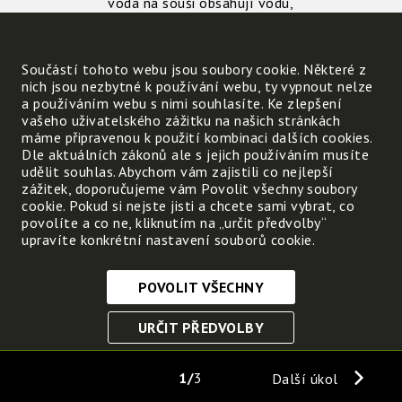
voda na souši obsahují vodu,
která se naopak označuje
jako
voda sladká
.
Součástí tohoto webu jsou soubory cookie. Některé z
Také v ní se rozpouštějí
nich jsou nezbytné k používání webu, ty vypnout nelze
různé látky z okolního
a používáním webu s nimi souhlasíte. Ke zlepšení
prostředí, ale je jich daleko
vašeho uživatelského zážitku na našich stránkách
máme připravenou k použití kombinaci dalších cookies.
menší množství.
Dle aktuálních zákonů ale s jejich používáním musíte
udělit souhlas. Abychom vám zajistili co nejlepší
Sladké vody je daleko méně
zážitek, doporučujeme vám Povolit všechny soubory
než vody slané.
cookie. Pokud si nejste jisti a chcete sami vybrat, co
povolíte a co ne, kliknutím na „určit předvolby“
upravíte konkrétní nastavení souborů cookie.
POVOLIT VŠECHNY
Nezbytně nutné cookies
URČIT PŘEDVOLBY
Tyto soubory cookie jsou nezbytné, abyste se mohli
pohybovat po webových stránkách a využívat jejich
ULOŽIT NEZBYTNÉ
funkce. Bez těchto cookies by webové stránky
1
3
Další úkol
nefungovali, proto je nelze vypnout.