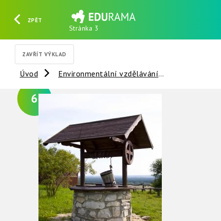
ZPĚT
Stránka 3
HLEDAT
REGISTROVAT
PŘIHLÁSIT SE
ZAVŘÍT VÝKLAD
Úvod
Environmentální vzdělávání
Voda
V
6