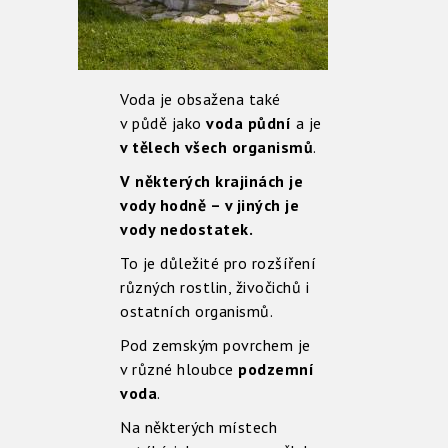
Voda je obsažena také
v půdě jako
voda půdní
a je
v tělech všech organismů
.
V některých krajinách je
vody hodně – v jiných je
vody nedostatek.
To je důležité pro rozšíření
různých rostlin, živočichů i
ostatních organismů.
Pod zemským povrchem je
v různé hloubce
podzemní
voda
.
Na některých místech