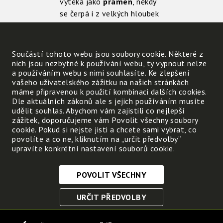
vytéká jako
pramen
, někdy
se čerpá i z velkých hloubek
ve
studních
.
Některé prameny obsahují i
Součástí tohoto webu jsou soubory cookie. Některé z
horkou vodu nebo minerální
nich jsou nezbytné k používání webu, ty vypnout nelze
vodu s léčivými účinky.
a používáním webu s nimi souhlasíte. Ke zlepšení
vašeho uživatelského zážitku na našich stránkách
máme připravenou k použití kombinaci dalších cookies.
Dle aktuálních zákonů ale s jejich používáním musíte
udělit souhlas. Abychom vám zajistili co nejlepší
zážitek, doporučujeme vám Povolit všechny soubory
cookie. Pokud si nejste jisti a chcete sami vybrat, co
povolíte a co ne, kliknutím na „určit předvolby“
upravíte konkrétní nastavení souborů cookie.
POVOLIT VŠECHNY
Nezbytně nutné cookies
URČIT PŘEDVOLBY
Tyto soubory cookie jsou nezbytné, abyste se mohli
pohybovat po webových stránkách a využívat jejich
ULOŽIT NEZBYTNÉ