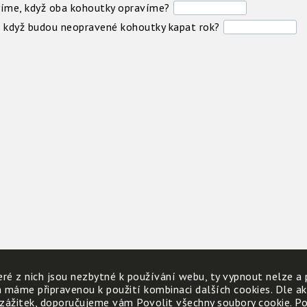
tříme, když oba kohoutky opravíme?
i, když budou neopravené kohoutky kapat rok?
ré z nich jsou nezbytné k používání webu, ty vypnout nelze a 
h máme připravenou k použití kombinaci dalších cookies. Dle a
 zážitek, doporučujeme vám Povolit všechny soubory cookie. Poku