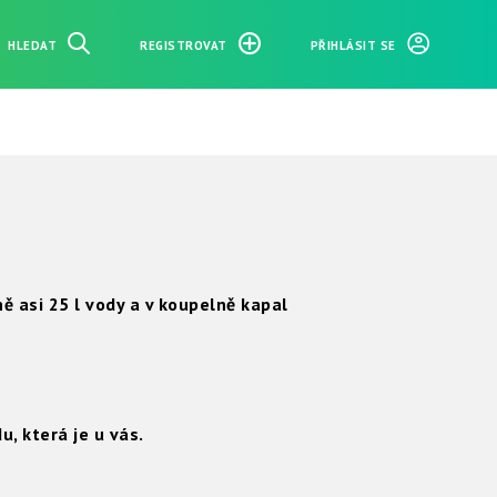
HLEDAT
REGISTROVAT
PŘIHLÁSIT SE
ě asi 25 l vody a v koupelně kapal
u, která je u vás.