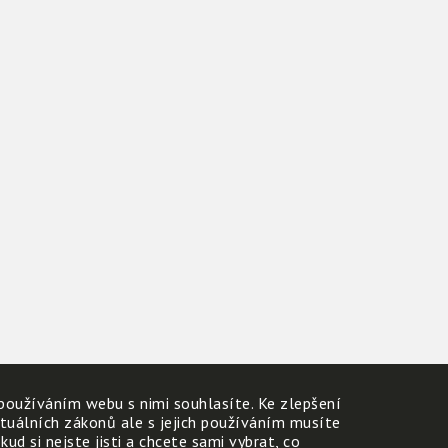
používáním webu s nimi souhlasíte. Ke zlepšení
ktuálních zákonů ale s jejich používáním musíte
d si nejste jisti a chcete sami vybrat, co