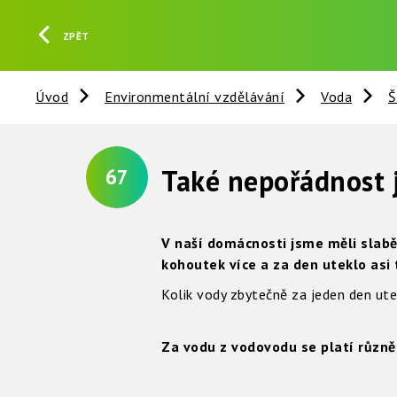
ZPĚT
Úvod
Environmentální vzdělávání
Voda
Š
Také nepořádnost 
67
V naší domácnosti jsme měli slabě 
kohoutek více a za den uteklo asi
Kolik vody zbytečně za jeden den ut
Za vodu z vodovodu se platí různě v