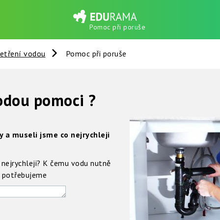
Pomoc při poruše
etření vodou
Pomoc při poruše
odou pomoci ?
 a museli jsme co nejrychleji
nejrychleji? K čemu vodu nutně
n potřebujeme