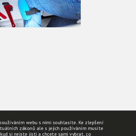
používáním webu s nimi souhlasíte. Ke zlepšení
ktuálních zákonů ale s jejich používáním musíte
d si nejste jisti a chcete sami vybrat, co