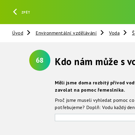
ZPĚT
Úvod
Environmentální vzdělávání
Voda
Š
Kdo nám může s v
68
Měli jsme doma rozbitý přívod vody
zavolat na pomoc řemeslníka.
Proč jsme museli vyhledat pomoc co 
potřebujeme? Doplň: Vodu každý de