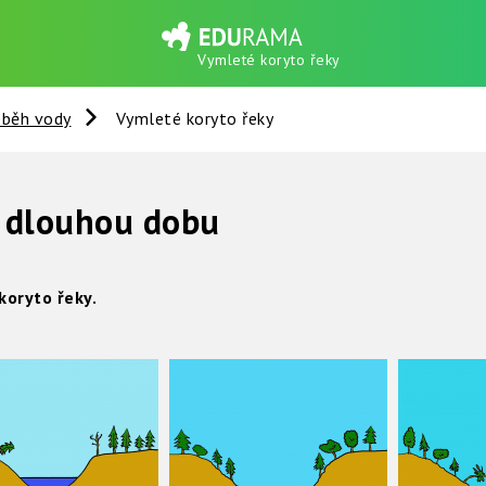
Vymleté koryto řeky
běh vody
Vymleté koryto řeky
o dlouhou dobu
koryto řeky.