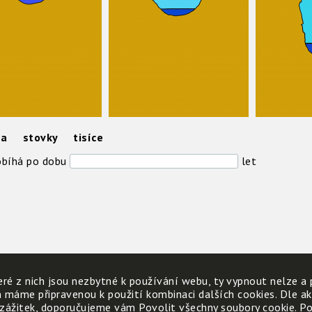
ka stovky tisíce
obíhá po dobu
let
ré z nich jsou nezbytné k používání webu, ty vypnout nelze a 
h máme připravenou k použití kombinaci dalších cookies. Dle a
 zážitek, doporučujeme vám Povolit všechny soubory cookie. Poku