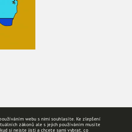
používáním webu s nimi souhlasíte. Ke zlepšení
ktuálních zákonů ale s jejich používáním musíte
d si nejste jisti a chcete sami vybrat, co