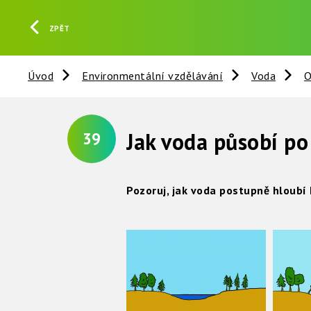
ZPĚT
Úvod
Environmentální vzdělávání
Voda
O
Jak voda působí p
39
Pozoruj, jak voda postupně hloubí 