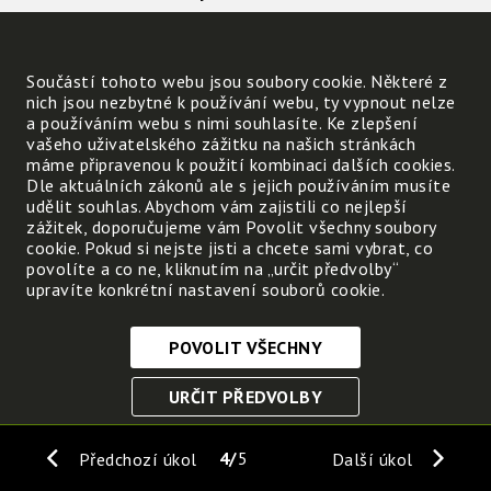
Co je v lese a není na silnici?
Součástí tohoto webu jsou soubory cookie. Některé z
Co mají stromy v půdě?
nich jsou nezbytné k používání webu, ty vypnout nelze
a používáním webu s nimi souhlasíte. Ke zlepšení
vašeho uživatelského zážitku na našich stránkách
Co přijímají rostliny z půdy?
máme připravenou k použití kombinaci dalších cookies.
Dle aktuálních zákonů ale s jejich používáním musíte
Co se dostává z listů do okolí rostliny?
udělit souhlas. Abychom vám zajistili co nejlepší
zážitek, doporučujeme vám Povolit všechny soubory
cookie. Pokud si nejste jisti a chcete sami vybrat, co
povolíte a co ne, kliknutím na „určit předvolby“
upravíte konkrétní nastavení souborů cookie.
POVOLIT VŠECHNY
Nezbytně nutné cookies
URČIT PŘEDVOLBY
Tyto soubory cookie jsou nezbytné, abyste se mohli
pohybovat po webových stránkách a využívat jejich
ULOŽIT NEZBYTNÉ
funkce. Bez těchto cookies by webové stránky
4
5
Předchozí úkol
Další úkol
nefungovali, proto je nelze vypnout.