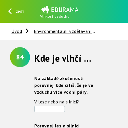
ZPĚT
Vlhkost vzduchu
HLEDAT
REGISTROVAT
PŘIHLÁSIT SE
Úvod
Environmentální vzdělávání
Voda
H
Kde je vlhčí vzduch ?
84
Na základě zkušeností
porovnej, kde cítíš, že je ve
vzduchu více vodní páry.
V lese nebo na silnici?
Porovnej les a silnici.