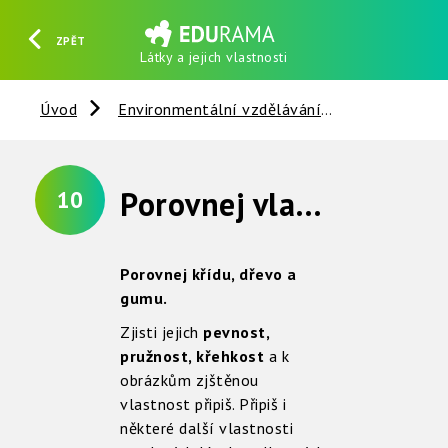
ZPĚT
Látky a jejich vlastnosti
HLEDAT
REGISTROVAT
PŘIHLÁSIT SE
Úvod
Environmentální vzdělávání
Věci kolem 
Porovnej vlastnosti různých látek
10
Porovnej křídu, dřevo a
gumu.
Zjisti jejich
pevnost,
pružnost, křehkost
a k
obrázkům zjštěnou
vlastnost připiš. Připiš i
některé další vlastnosti