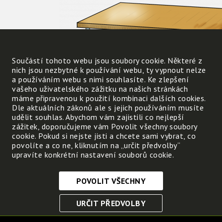
Součástí tohoto webu jsou soubory cookie. Některé z
nich jsou nezbytné k používání webu, ty vypnout nelze
a používáním webu s nimi souhlasíte. Ke zlepšení
vašeho uživatelského zážitku na našich stránkách
máme připravenou k použití kombinaci dalších cookies.
Dle aktuálních zákonů ale s jejich používáním musíte
udělit souhlas. Abychom vám zajistili co nejlepší
zážitek, doporučujeme vám Povolit všechny soubory
Ověř si tyto vlastnosti – a
cookie. Pokud si nejste jisti a chcete sami vybrat, co
napiš si do sešitku další 3
povolíte a co ne, kliknutím na „určit předvolby“
příklady různých věcí a u
upravíte konkrétní nastavení souborů cookie.
každé uveď vlastnosti látky,
která věc tvoří.
POVOLIT VŠECHNY
Nezbytně nutné cookies
URČIT PŘEDVOLBY
Tyto soubory cookie jsou nezbytné, abyste se mohli
pohybovat po webových stránkách a využívat jejich