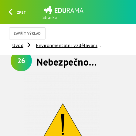
ZPĚT
Stránka
HLEDAT
REGISTROVAT
PŘIHLÁSIT SE
ZAVŘÍT VÝKLAD
Úvod
Environmentální vzdělávání
Věci kolem 
Nebezpečnost a odstraňování odpadů
26