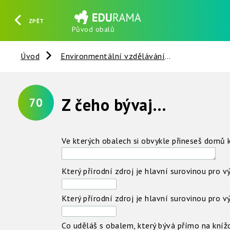
ZPĚT
Původ obalů
HLEDAT
REGISTROVAT
PŘIHLÁSIT SE
Úvod
Environmentální vzdělávání
Věci kolem 
Z čeho bývají obaly ?
70
Ve kterých obalech si obvykle přineseš domů 
Který přírodní zdroj je hlavní surovinou pro v
Který přírodní zdroj je hlavní surovinou pro v
Co uděláš s obalem, který bývá přímo na kníž