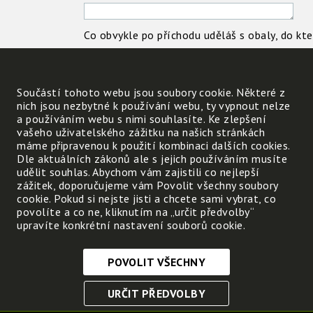
Co obvykle po příchodu uděláš s obaly, do který
nákupu?
Součástí tohoto webu jsou soubory cookie. Některé z
nich jsou nezbytné k používání webu, ty vypnout nelze
Toník si kupoval knížku. Byla
a používáním webu s nimi souhlasíte. Ke zlepšení
vašeho uživatelského zážitku na našich stránkách
v průhledné fólii a pan
máme připravenou k použití kombinaci dalších cookies.
prodavač mu ji ještě chtěl
Dle aktuálních zákonů ale s jejich používáním musíte
zabalit do papíru.
udělit souhlas. Abychom vám zajistili co nejlepší
zážitek, doporučujeme vám Povolit všechny soubory
Toník poděkoval, ale
cookie. Pokud si nejste jisti a chcete sami vybrat, co
odmítnul další balení knihy.
povolíte a co ne, kliknutím na „určit předvolby“
upravíte konkrétní nastavení souborů cookie.
Udělal správně? Vysvětli
svůj názor.
POVOLIT VŠECHNY
Nezbytně nutné cookies
URČIT PŘEDVOLBY
Tyto soubory cookie jsou nezbytné, abyste se mohli