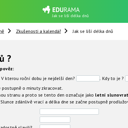
Jak se liší délka dnů
mě
Zkušenosti a kalendář
Jak se liší délka dnů
ů ?
dpověz:
. V kterou roční dobu je nejdelší den?
.
Kdy to je ?
 postupně o minuty zkracovat.
uhou stranu a proto se tento den označuje jako
letní slunovrat
 Slunce zdánlivě vrací a délka dne se začne postupně prodlužo
adostně slavili?