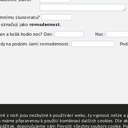
zimnímu slunovratu?
e označují jako
rovnodennost.
en a kolik hodin noc? Den:
Noc:
 kdy na podzim. Jarní rovnodennost:
Podzi
ré z nich jsou nezbytné k používání webu, ty vypnout nelze a 
h máme připravenou k použití kombinaci dalších cookies. Dle a
 zážitek, doporučujeme vám Povolit všechny soubory cookie. Poku