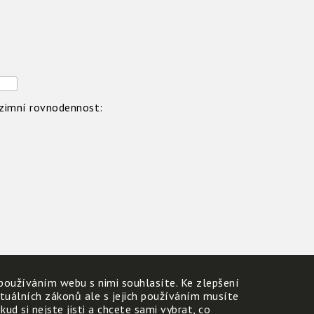
mní rovnodennost:
používáním webu s nimi souhlasíte. Ke zlepšení
ktuálních zákonů ale s jejich používáním musíte
d si nejste jisti a chcete sami vybrat, co