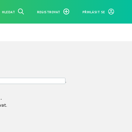
HLEDAT
REGISTROVAT
PŘIHLÁSIT SE
.
.
vat.