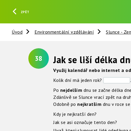
ZPĚT
Úvod
Environmentální vzdělávání
Slunce - Ze
Jak se liší délka dn
38
Využij kalendář nebo internet a o
Kolik dní má jeden rok?
Po
nejdelším
dnu se začne délka dne
Zdánlivě se Slunce vrací zpět na dr
Odobně po
nejkratším
dnu v roce se
Kdy je nejkratší den?
Jak se asi označuje tento den?
Uvaž, který slunovrat lidé odedávna r