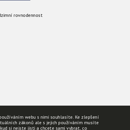
dzimní rovnodennost
používáním webu s nimi souhlasíte. Ke zlepšení
ktuálních zákonů ale s jejich používáním musíte
d si nejste jisti a chcete sami vybrat, co