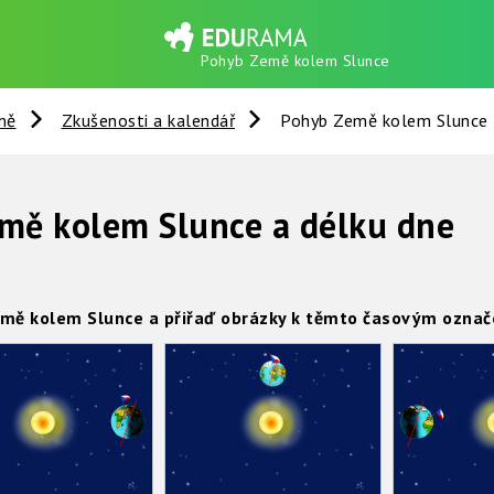
Pohyb Země kolem Slunce
mě
Zkušenosti a kalendář
Pohyb Země kolem Slunce
mě kolem Slunce a délku dne
emě kolem Slunce a přiřaď obrázky k těmto časovým označ