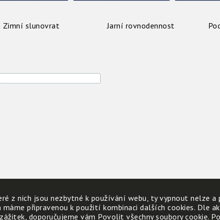
Zimní slunovrat
Jarní rovnodennost
Po
ré z nich jsou nezbytné k používání webu, ty vypnout nelze a 
h máme připravenou k použití kombinaci dalších cookies. Dle a
 zážitek, doporučujeme vám Povolit všechny soubory cookie. Poku