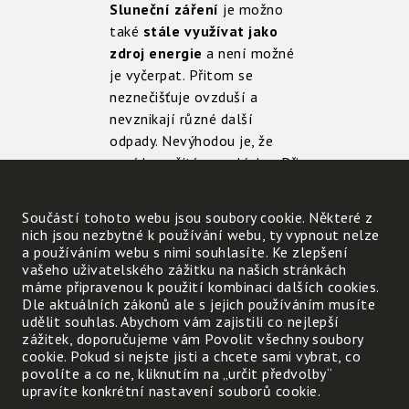
Sluneční záření
je možno
také
stále
využívat jako
zdroj energie
a není možné
je vyčerpat. Přitom se
neznečišťuje ovzduší a
nevznikají různé další
odpady. Nevýhodou je, že
není k využití po celý den. Při
umisťování zařízení pro
přeměnu slunečního záření
Součástí tohoto webu jsou soubory cookie. Některé z
v elektrickou energii je
nich jsou nezbytné k používání webu, ty vypnout nelze
důležité
zařízení správně
a používáním webu s nimi souhlasíte. Ke zlepšení
vašeho uživatelského zážitku na našich stránkách
umístit
. Vhodné místo je
máme připravenou k použití kombinaci dalších cookies.
například na střechách
Dle aktuálních zákonů ale s jejich používáním musíte
domů, naopak úrodná půda
udělit souhlas. Abychom vám zajistili co nejlepší
by se měla účelně využívat
zážitek, doporučujeme vám Povolit všechny soubory
cookie. Pokud si nejste jisti a chcete sami vybrat, co
v zemědělství. Nejvíce
povolíte a co ne, kliknutím na „určit předvolby“
elektrické energie je možno
upravíte konkrétní nastavení souborů cookie.
získat ze slunečního záření