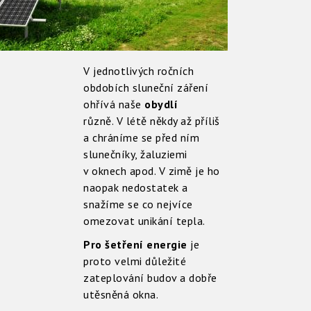
V jednotlivých ročních
obdobích sluneční záření
ohřívá naše
obydlí
různě. V létě někdy až příliš
a chráníme se před ním
slunečníky, žaluziemi
v oknech apod. V zimě je ho
naopak nedostatek a
snažíme se co nejvíce
omezovat unikání tepla.
Pro šetření energie
je
proto velmi důležité
zateplování budov a dobře
utěsněná okna.