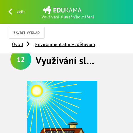
ZPĚT
Využívání slunečního záření
HLEDAT
REGISTROVAT
PŘIHLÁSIT SE
ZAVŘÍT VÝKLAD
Úvod
Environmentální vzdělávání
Slunce - Ze
Využívání slunečního záření
12