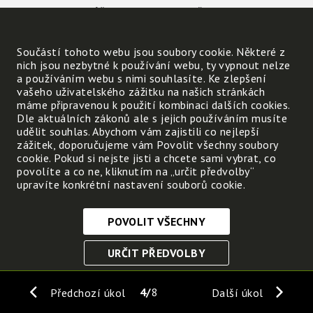
Může být na povrchu těchto planet kapalná v
Součástí tohoto webu jsou soubory cookie. Některé z
Která planeta je jediná vhodná pro život?
nich jsou nezbytné k používání webu, ty vypnout nelze
a používáním webu s nimi souhlasíte. Ke zlepšení
vašeho uživatelského zážitku na našich stránkách
máme připravenou k použití kombinaci dalších cookies.
Slunce a jeho planety na
Dle aktuálních zákonů ale s jejich používáním musíte
sebe působí,
udělit souhlas. Abychom vám zajistili co nejlepší
zážitek, doporučujeme vám Povolit všechny soubory
můžeme je označit slovy:
cookie. Pokud si nejste jisti a chcete sami vybrat, co
SLUNEČNÍ SOUSTAVA
povolíte a co ne, kliknutím na „určit předvolby“
upravíte konkrétní nastavení souborů cookie.
POVOLIT VŠECHNY
Nezbytně nutné cookies
URČIT PŘEDVOLBY
Tyto soubory cookie jsou nezbytné, abyste se mohli
pohybovat po webových stránkách a využívat jejich
ULOŽIT NEZBYTNÉ
funkce. Bez těchto cookies by webové stránky
4
8
Předchozí úkol
Další úkol
nefungovali, proto je nelze vypnout.