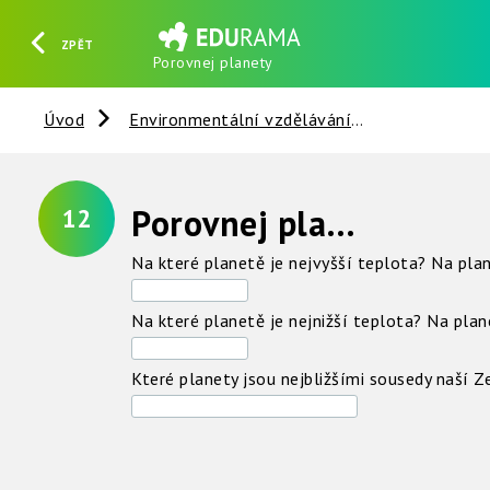
ZPĚT
Porovnej planety
HLEDAT
REGISTROVAT
PŘIHLÁSIT SE
Úvod
Environmentální vzdělávání
Slunce - Ze
Porovnej planety
12
Na které planetě je nejvyšší teplota? Na pla
Na které planetě je nejnižší teplota? Na pla
Které planety jsou nejbližšími sousedy naší 