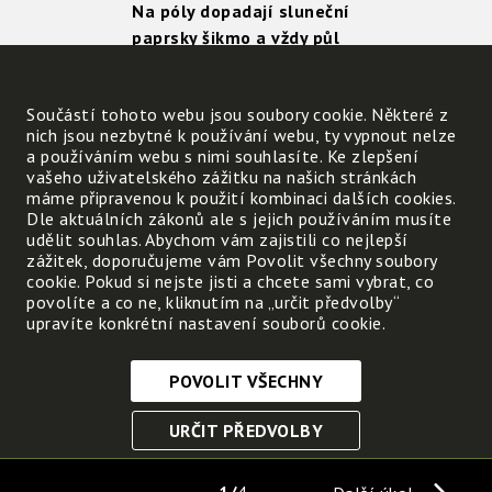
Na póly dopadají sluneční
paprsky šikmo a vždy půl
roku je tam den a půl roku
noc.
Součástí tohoto webu jsou soubory cookie. Některé z
Jak hřejí sluneční paprsky,
nich jsou nezbytné k používání webu, ty vypnout nelze
když dopadají šikmo?
a používáním webu s nimi souhlasíte. Ke zlepšení
Přirovnej ke zkušenostem
vašeho uživatelského zážitku na našich stránkách
během dne.
máme připravenou k použití kombinaci dalších cookies.
Dle aktuálních zákonů ale s jejich používáním musíte
Sluneční paprsky dopadající šikmo
udělit souhlas. Abychom vám zajistili co nejlepší
zážitek, doporučujeme vám Povolit všechny soubory
cookie. Pokud si nejste jisti a chcete sami vybrat, co
V jakém skupenství zůstává voda v blízkosti p
povolíte a co ne, kliknutím na „určit předvolby“
upravíte konkrétní nastavení souborů cookie.
Jak se označuje taková voda? Co vytváří?
POVOLIT VŠECHNY
Nezbytně nutné cookies
URČIT PŘEDVOLBY
Tyto soubory cookie jsou nezbytné, abyste se mohli
pohybovat po webových stránkách a využívat jejich
ULOŽIT NEZBYTNÉ
funkce. Bez těchto cookies by webové stránky