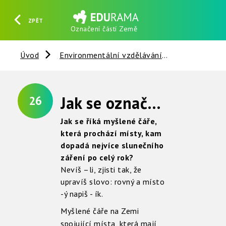
ZPĚT
Označení částí Země
HLEDAT
REGISTROVAT
PŘIHLÁSIT SE
Úvod
Environmentální vzdělávání
Slunce - Ze
Jak se označují části Země ?
26
Jak se říká myšlené čáře,
která prochází místy, kam
dopadá nejvíce slunečního
záření po celý rok?
Nevíš –li, zjisti tak, že
upravíš slovo: rovný a místo
-ý napiš - ík.
Myšlené čáře na Zemi
spojující místa, která mají