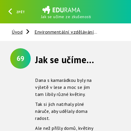
ZPĚT
Jak se učíme ze zkušenosti
HLEDAT
REGISTROVAT
PŘIHLÁSIT SE
Úvod
Environmentální vzdělávání
Rostliny
Jak se učíme ze zkušenosti
69
Dana s kamarádkou byly na
výletě v lese a moc se jim
tam líbily různé květiny.
Tak si jich natrhaly plné
náruče, aby udělaly doma
radost.
Ale než přišly domů, květiny