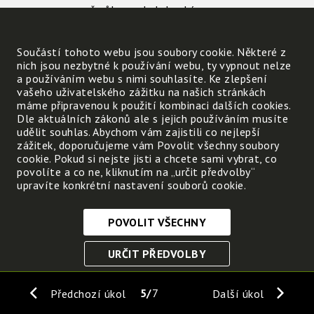
už vůbec nebyly hezké.
Součástí tohoto webu jsou soubory cookie. Některé z
nich jsou nezbytné k používání webu, ty vypnout nelze
a používáním webu s nimi souhlasíte. Ke zlepšení
vašeho uživatelského zážitku na našich stránkách
máme připravenou k použití kombinaci dalších cookies.
Co se stalo?
Dle aktuálních zákonů ale s jejich používáním musíte
udělit souhlas. Abychom vám zajistili co nejlepší
zážitek, doporučujeme vám Povolit všechny soubory
Myslíš, že při příštím výletu do lesa zase nat
cookie. Pokud si nejste jisti a chcete sami vybrat, co
povolíte a co ne, kliknutím na „určit předvolby“
upravíte konkrétní nastavení souborů cookie.
Jak by ses zachoval ty?
POVOLIT VŠECHNY
Nezbytně nutné cookies
URČIT PŘEDVOLBY
Tyto soubory cookie jsou nezbytné, abyste se mohli
pohybovat po webových stránkách a využívat jejich
ULOŽIT NEZBYTNÉ
funkce. Bez těchto cookies by webové stránky
5
7
Předchozí úkol
Další úkol
nefungovali, proto je nelze vypnout.