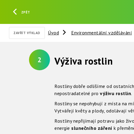
ZPĚT
Úvod
Environmentální vzdělávání
ZAVŘÍT VÝKLAD
Výživa rostlin
2
Rostliny dobře odlišíme od ostatníc
nepostradatelné pro
výživu rostlin
.
Rostliny se nepohybují z místa na m
Vytvářejí květy a plody, odolávají vět
Rostliny nepřijímají potravu jako živ
energie
slunečního záření
k přemě