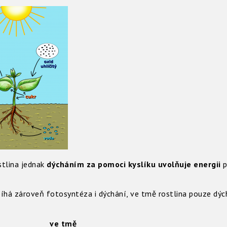
ostlina jednak
dýcháním
za pomoci kyslíku uvolňuje energii
p
bíhá zároveň fotosyntéza i dýchání, ve tmě rostlina pouze dýc
 ve tmě