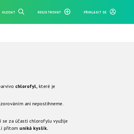
HLEDAT
REGISTROVAT
PŘIHLÁSIT SE
barvivo
chlorofyl,
které je
pozorováním ani nepostihneme.
ní se za účasti chlorofylu využije
lí přitom
uniká kyslík.