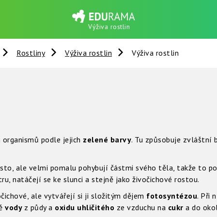
Výživa rostlin
Rostliny
Výživa rostlin
Výživa rostlin
h organismů podle jejich
zelené barvy
. Tu způsobuje zvláštní 
ísto, ale velmi pomalu pohybují částmi svého těla, takže to 
ru, natáčejí se ke slunci a stejně jako živočichové rostou.
očichové, ale vytvářejí si ji složitým dějem
fotosyntézou
. Při 
ně
vody
z půdy a
oxidu uhličitého
ze vzduchu na
cukr
a do oko