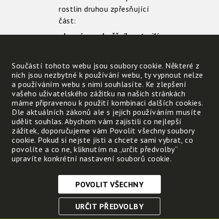
rostlin druhou zpřesňující
část:
obecná – podsněžník – ztepilý
– bílý – roční – luční –
šípková – chudobka – vlčí –
léčivá – bílá – obecný -
Součástí tohoto webu jsou soubory cookie. Některé z
samec – žabí - sivý.
nich jsou nezbytné k používání webu, ty vypnout nelze
a používáním webu s nimi souhlasíte. Ke zlepšení
vašeho uživatelského zážitku na našich stránkách
máme připravenou k použití kombinaci dalších cookies.
pšenice
kapraď
Dle aktuálních zákonů ale s jejich používáním musíte
udělit souhlas. Abychom vám zajistili co nejlepší
růže
řasa: vlas
zážitek, doporučujeme vám Povolit všechny soubory
sněženka
bělomech
cookie. Pokud si nejste jisti a chcete sami vybrat, co
povolíte a co ne, kliknutím na „určit předvolby“
sedmikráska
slunečnice
upravíte konkrétní nastavení souborů cookie.
smrk
jetel
POVOLIT VŠECHNY
Nezbytně nutné cookies
URČIT PŘEDVOLBY
Tyto soubory cookie jsou nezbytné, abyste se mohli