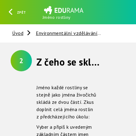
ZPĚT
Jméno rostliny
HLEDAT
REGISTROVAT
PŘIHLÁSIT SE
Úvod
Environmentální vzdělávání
Rostliny
Z čeho se skládá jméno rostliny ?
2
Jméno každé rostliny se
stejně jako jména živočichů
skládá ze dvou částí. Zkus
doplnit celá jména rostlin
z předcházejícího úkolu:
Vyber a připiš k uvedeným
základním částem jmen