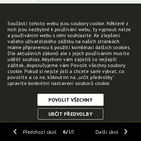
Uveď příklad některého plevele Nevíš-li, může
Součástí tohoto webu jsou soubory cookie. Některé z
prohlédnout si i jejich obrázky, nebo přinést je
nich jsou nezbytné k používání webu, ty vypnout nelze
uspořádat výstavku běžných rostlin z okolí.
a používáním webu s nimi souhlasíte. Ke zlepšení
vašeho uživatelského zážitku na našich stránkách
máme připravenou k použití kombinaci dalších cookies.
Dle aktuálních zákonů ale s jejich používáním musíte
udělit souhlas. Abychom vám zajistili co nejlepší
zážitek, doporučujeme vám Povolit všechny soubory
cookie. Pokud si nejste jisti a chcete sami vybrat, co
povolíte a co ne, kliknutím na „určit předvolby“
upravíte konkrétní nastavení souborů cookie.
POVOLIT VŠECHNY
Nezbytně nutné cookies
URČIT PŘEDVOLBY
Tyto soubory cookie jsou nezbytné, abyste se mohli
pohybovat po webových stránkách a využívat jejich
ULOŽIT NEZBYTNÉ
funkce. Bez těchto cookies by webové stránky
6
10
Předchozí úkol
Další úkol
nefungovali, proto je nelze vypnout.