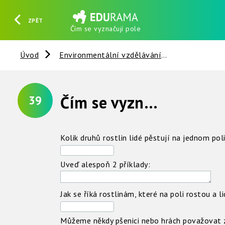
ZPĚT
Čím se vyznačují pole
HLEDAT
REGISTROVAT
PŘIHLÁSIT SE
Úvod
Environmentální vzdělávání
Rostliny
Čím se vyznačují pole ?
39
Kolik druhů rostlin lidé pěstují na jednom pol
Uveď alespoň 2 příklady:
Jak se říká rostlinám, které na poli rostou a l
Můžeme někdy pšenici nebo hrách považovat z