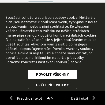
Může u nás v zimě voda proudit v těle rostlin
Součástí tohoto webu jsou soubory cookie. Některé z
nich jsou nezbytné k používání webu, ty vypnout nelze
Může v zimě probíhat fotosyntéza?
a používáním webu s nimi souhlasíte. Ke zlepšení
vašeho uživatelského zážitku na našich stránkách
máme připravenou k použití kombinaci dalších cookies.
Ve kterých krajích na Zemi mohou být rostliny
Dle aktuálních zákonů ale s jejich používáním musíte
udělit souhlas. Abychom vám zajistili co nejlepší
zážitek, doporučujeme vám Povolit všechny soubory
cookie. Pokud si nejste jisti a chcete sami vybrat, co
povolíte a co ne, kliknutím na „určit předvolby“
upravíte konkrétní nastavení souborů cookie.
POVOLIT VŠECHNY
Nezbytně nutné cookies
URČIT PŘEDVOLBY
Tyto soubory cookie jsou nezbytné, abyste se mohli
pohybovat po webových stránkách a využívat jejich
ULOŽIT NEZBYTNÉ
funkce. Bez těchto cookies by webové stránky
4
6
Předchozí úkol
Další úkol
nefungovali, proto je nelze vypnout.