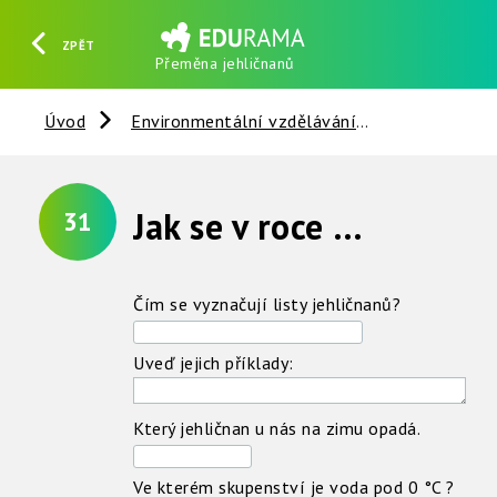
ZPĚT
Přeměna jehličnanů
HLEDAT
REGISTROVAT
PŘIHLÁSIT SE
Úvod
Environmentální vzdělávání
Rostliny
Jak se v roce mění jehličnany ?
31
Čím se vyznačují listy jehličnanů?
Uveď jejich příklady:
Který jehličnan u nás na zimu opadá.
Ve kterém skupenství je voda pod 0 °C ?