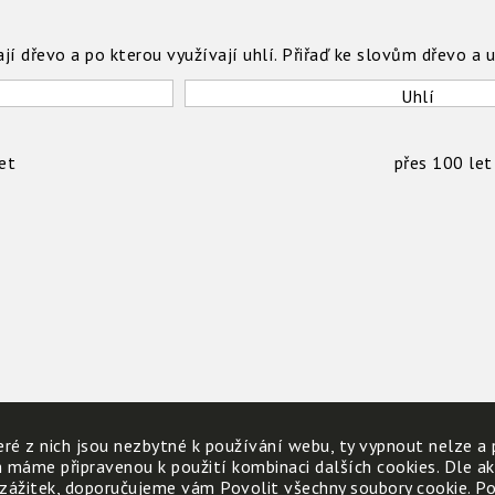
jí dřevo a po kterou využívají uhlí. Přiřaď ke slovům dřevo a u
Uhlí
et
přes 100 let
ré z nich jsou nezbytné k používání webu, ty vypnout nelze a 
h máme připravenou k použití kombinaci dalších cookies. Dle a
 zážitek, doporučujeme vám Povolit všechny soubory cookie. Poku