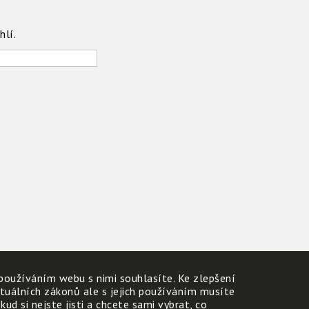
hlí.
používáním webu s nimi souhlasíte. Ke zlepšení
ktuálních zákonů ale s jejich používáním musíte
d si nejste jisti a chcete sami vybrat, co