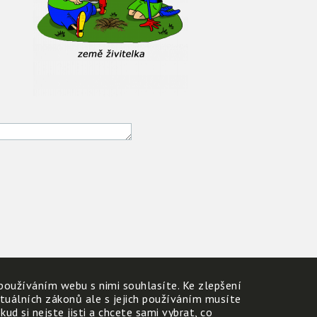
používáním webu s nimi souhlasíte. Ke zlepšení
ktuálních zákonů ale s jejich používáním musíte
d si nejste jisti a chcete sami vybrat, co