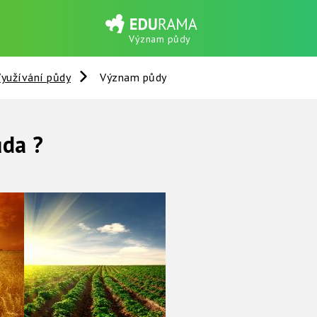
Význam půdy
yužívání půdy
Význam půdy
da ?