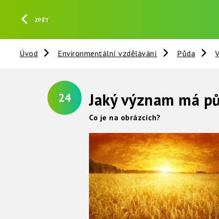
ZPĚT
Úvod
Environmentální vzdělávání
Půda
V
Jaký význam má pů
24
Co je na obrázcích?