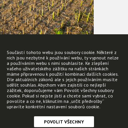
Které povolání zajišťuje
Co na poli zůstává, když se
Součástí tohoto webu jsou soubory cookie. Některé z
obdělávání půdy a
sklidí pšenice?
nich jsou nezbytné k používání webu, ty vypnout nelze
získávání potravy pro lidi?
a používáním webu s nimi souhlasíte. Ke zlepšení
Co na poli zůstává, když se
vašeho uživatelského zážitku na našich stránkách
sklidí brambory?
máme připravenou k použití kombinaci dalších cookies.
Dle aktuálních zákonů ale s jejich používáním musíte
udělit souhlas. Abychom vám zajistili co nejlepší
zážitek, doporučujeme vám Povolit všechny soubory
cookie. Pokud si nejste jisti a chcete sami vybrat, co
Na poli po obilí zbyde
povolíte a co ne, kliknutím na „určit předvolby“
upravíte konkrétní nastavení souborů cookie.
Na poli po sklizni brambor
zbyde
POVOLIT VŠECHNY