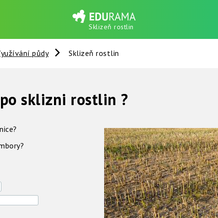
Sklizeň rostlin
yužívání půdy
Sklizeň rostlin
po sklizni rostlin ?
enice?
ambory?