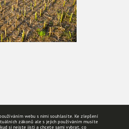
používáním webu s nimi souhlasíte. Ke zlepšení
ktuálních zákonů ale s jejich používáním musíte
d si nejste jisti a chcete sami vybrat, co