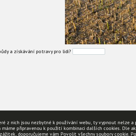
ůdy a získávání potravy pro lidi?
ré z nich jsou nezbytné k používání webu, ty vypnout nelze a 
h máme připravenou k použití kombinaci dalších cookies. Dle a
 zážitek, doporučujeme vám Povolit všechny soubory cookie. Poku