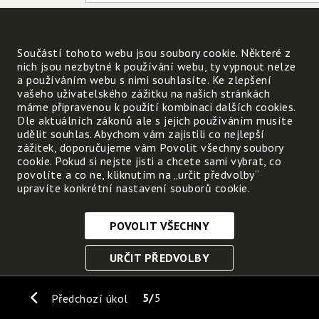
Vyfotografuj pole s těmito
rostlinami a vlož sem.
Nahrát
Součástí tohoto webu jsou soubory cookie. Některé z
nich jsou nezbytné k používání webu, ty vypnout nelze
a používáním webu s nimi souhlasíte. Ke zlepšení
vašeho uživatelského zážitku na našich stránkách
máme připravenou k použití kombinaci dalších cookies.
Proč se tyto rostliny
Dle aktuálních zákonů ale s jejich používáním musíte
pěstují?
udělit souhlas. Abychom vám zajistili co nejlepší
zážitek, doporučujeme vám Povolit všechny soubory
1. rostlina:
cookie. Pokud si nejste jisti a chcete sami vybrat, co
povolíte a co ne, kliknutím na „určit předvolby“
upravíte konkrétní nastavení souborů cookie.
2. rostlina:
POVOLIT VŠECHNY
Nezbytně nutné cookies
URČIT PŘEDVOLBY
Tyto soubory cookie jsou nezbytné, abyste se mohli
pohybovat po webových stránkách a využívat jejich
ULOŽIT NEZBYTNÉ
funkce. Bez těchto cookies by webové stránky
5
5
Předchozí úkol
nefungovali, proto je nelze vypnout.