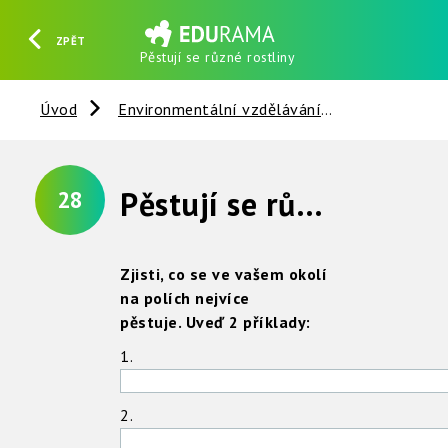
ZPĚT
Pěstují se různé rostliny
HLEDAT
REGISTROVAT
PŘIHLÁSIT SE
Úvod
Environmentální vzdělávání
Půda
V
Pěstují se různé rostliny
28
Zjisti, co se ve vašem okolí
na polích nejvíce
pěstuje.
Uveď 2 příklady:
1.
2.