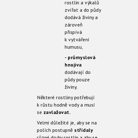
rostlin a výkalů
zvířat a do půdy
dodává živiny a
zároveň
přispívá
k vytváření
humusu,
- průmyslová
hnojiva
dodávají do
půdy pouze
živiny.
Některé rostliny potřebují
k růstu hodně vody a musí
se
zavlažovat.
Velmi důležité je, aby se na
polích postupně
střídaly
různé druhy rostlin a aby se