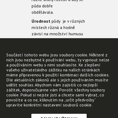
půda dobře
obdělávala.
Úrodnost
půdy je v různých
místech různá a hodně
závisí na množství humusu
v půdě. Podle úrodnosti půdy
se řídí i to, které plodiny se
na ní pěstují.
Součástí tohoto webu jsou soubory cookie. Některé z
nich jsou nezbytné k používání webu, ty vypnout nelze
Pro
ochranu půdy
před
a používáním webu s nimi souhlasíte. Ke zlepšení
prudkými dešti mají velký
vašeho uživatelského zážitku na našich stránkách
význam
meze
s trávou a
máme připravenou k použití kombinaci dalších cookies.
Dle aktuálních zákonů ale s jejich používáním musíte
keři.
udělit souhlas. Abychom vám zajistili co nejlepší
Jsou to také místa, kde žijí
zážitek, doporučujeme vám Povolit všechny soubory
cookie. Pokud si nejste jisti a chcete sami vybrat, co
mnozí užiteční živočichové.
povolíte a co ne, kliknutím na „určit předvolby“
Ti se živí živočichy, kteří
upravíte konkrétní nastavení souborů cookie.
poškozují pěstované rostliny
a při velkém počtu ničí na