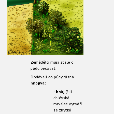
Zemědělci musí stále o
půdu pečovat.
Dodávají do půdy různá
hnojiva:
- hnůj
(čili
chlévská
mrva)se vytváří
ze zbytků