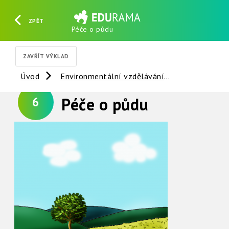
ZPĚT
Péče o půdu
HLEDAT
REGISTROVAT
PŘIHLÁSIT SE
ZAVŘÍT VÝKLAD
Úvod
Environmentální vzdělávání
Půda
P
Péče o půdu
6