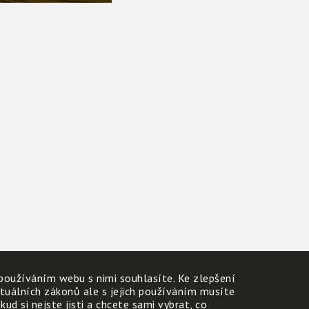
používáním webu s nimi souhlasíte. Ke zlepšení
ktuálních zákonů ale s jejich používáním musíte
d si nejste jisti a chcete sami vybrat, co