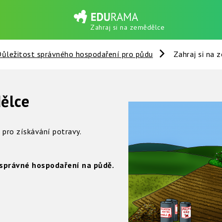
Zahraj si na zemědělce
ůležitost správného hospodaření pro půdu
Zahraj si na 
ělce
j pro získávání potravy.
 správné hospodaření na půdě.