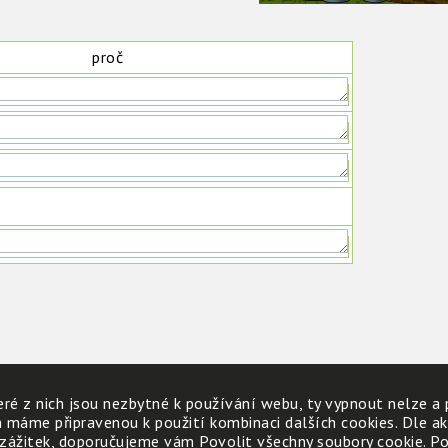
proč
ré z nich jsou nezbytné k používání webu, ty vypnout nelze a 
h máme připravenou k použití kombinaci dalších cookies. Dle a
 zážitek, doporučujeme vám Povolit všechny soubory cookie. Poku