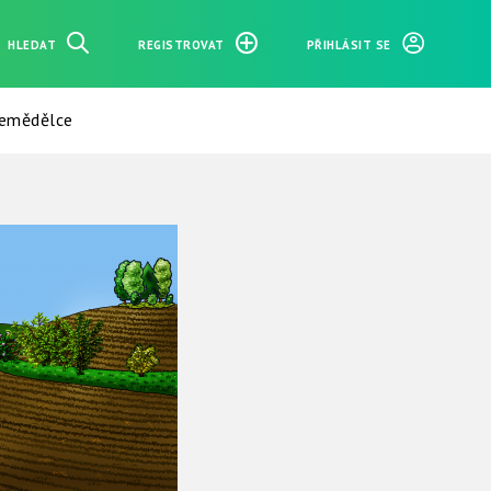
HLEDAT
REGISTROVAT
PŘIHLÁSIT SE
zemědělce