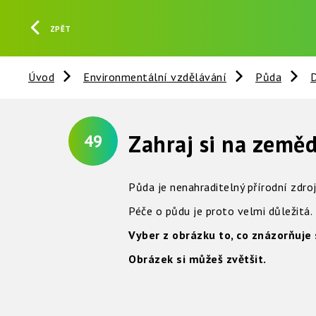
ZPĚT
Úvod
Environmentální vzdělávání
Půda
D
Zahraj si na zeměd
49
Půda je nenahraditelný přírodní zdro
Péče o půdu je proto velmi důležitá.
Vyber z obrázku to, co znázorňuje
Obrázek si můžeš zvětšit.