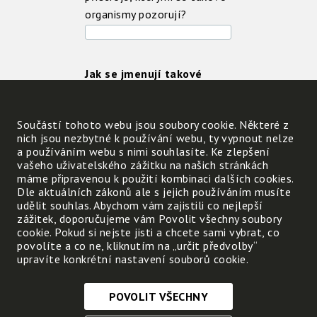
organismy pozorují?
Jak se jmenují takové
přístroje? Zjisti tak, že za
sebou napíšeš první
Součástí tohoto webu jsou soubory cookie. Některé z
slabiky slov:
nich jsou nezbytné k používání webu, ty vypnout nelze
1. Milá:
a používáním webu s nimi souhlasíte. Ke zlepšení
vašeho uživatelského zážitku na našich stránkách
2. Krokem:
máme připravenou k použití kombinaci dalších cookies.
3. Skokem:
Dle aktuálních zákonů ale s jejich používáním musíte
udělit souhlas. Abychom vám zajistili co nejlepší
4. Pytel:
zážitek, doporučujeme vám Povolit všechny soubory
cookie. Pokud si nejste jisti a chcete sami vybrat, co
povolíte a co ne, kliknutím na „určit předvolby“
upravíte konkrétní nastavení souborů cookie.
Přístroje pro zvětšování
malých věcí se jmenují
POVOLIT VŠECHNY