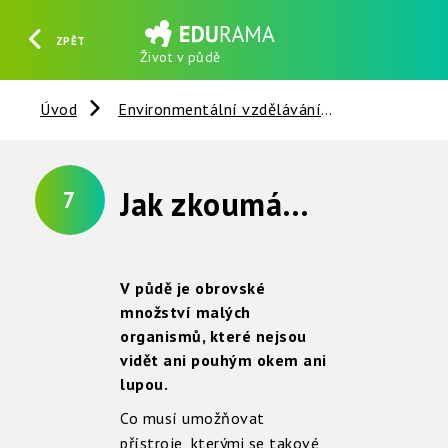
ZPĚT
Život v půdě
HLEDAT
REGISTROVAT
PŘIHLÁSIT SE
Úvod
Environmentální vzdělávání
Půda
C
Jak zkoumáme život v půdě ?
7
V půdě je obrovské
množství malých
organismů, které nejsou
vidět ani pouhým okem ani
lupou.
Co musí umožňovat
přístroje, kterými se takové