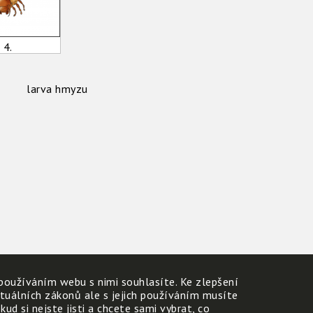
4.
larva hmyzu
používáním webu s nimi souhlasíte. Ke zlepšení
ktuálních zákonů ale s jejich používáním musíte
d si nejste jisti a chcete sami vybrat, co