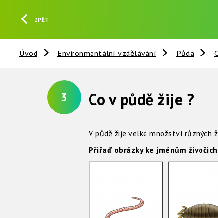
ZPĚT
Úvod
Environmentální vzdělávání
Půda
C
Co v půdě žije ?
3
V půdě žije velké množství různých ži
Přiřaď obrázky ke jménům živočic