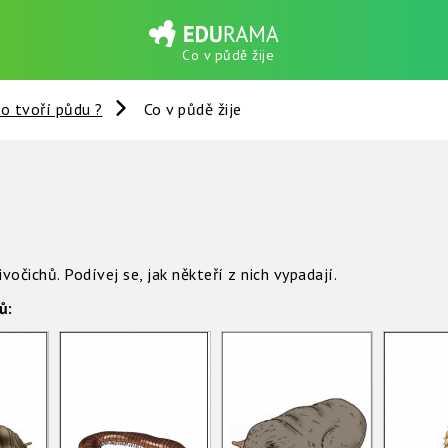
Co v půdě žije
o tvoří půdu ?
Co v půdě žije
vočichů. Podívej se, jak někteří z nich vypadají.
hů: