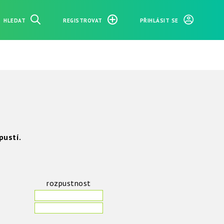
HLEDAT
REGISTROVAT
PŘIHLÁSIT SE
zpustí.
rozpustnost