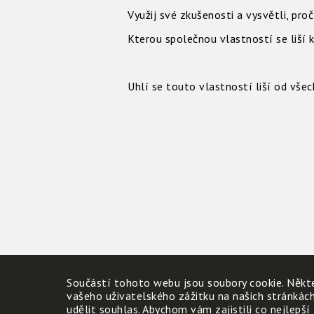
Využij své zkušenosti a vysvětli, pro
Kterou společnou vlastností se liší k
Žula a 
Uhlí se touto vlastností liší od všec
Součástí tohoto webu jsou soubory cookie. Někte
vašeho uživatelského zážitku na našich stránkác
udělit souhlas. Abychom vám zajistili co nejlepší