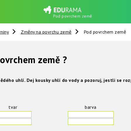
Pod povrchem země
rniny
Změny na povrchu země
Pod povrchem země
povrchem země ?
nědého uhlí.
Dej kousky uhlí do vody a pozoruj, jestli se ro
tvar
barva