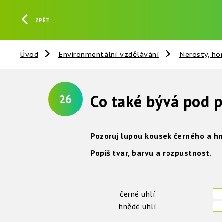
ZPĚT
Úvod
Environmentální vzdělávání
Nerosty, ho
Co také bývá pod 
26
Pozoruj lupou kousek černého a h
Popiš tvar, barvu a rozpustnost.
černé uhlí
hnědé uhlí