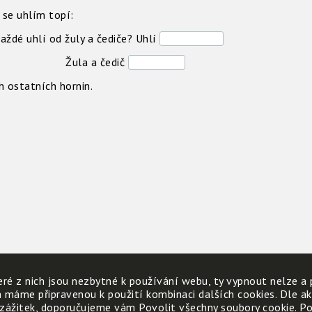
č se uhlím topí:
aždé uhlí od žuly a čediče? Uhlí
čedič
h ostatních hornin.
ré z nich jsou nezbytné k používání webu, ty vypnout nelze a 
h máme připravenou k použití kombinaci dalších cookies. Dle a
 zážitek, doporučujeme vám Povolit všechny soubory cookie. Poku