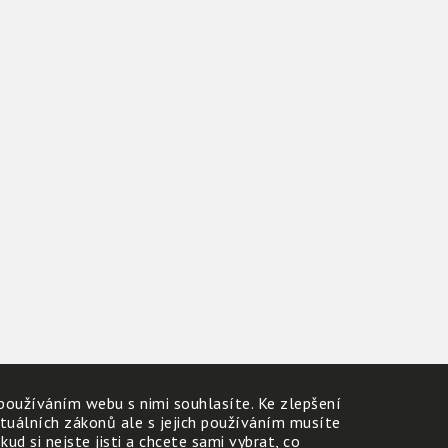
používáním webu s nimi souhlasíte. Ke zlepšení
ktuálních zákonů ale s jejich používáním musíte
d si nejste jisti a chcete sami vybrat, co