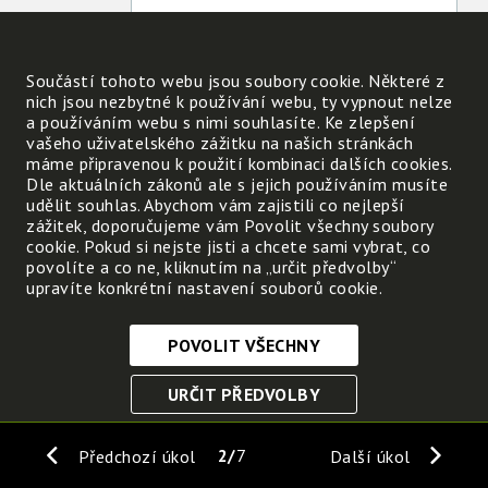
Jak působí voda v zimě za mrazu?
Součástí tohoto webu jsou soubory cookie. Některé z
nich jsou nezbytné k používání webu, ty vypnout nelze
Jak působí voda na skálu v létě?
a používáním webu s nimi souhlasíte. Ke zlepšení
vašeho uživatelského zážitku na našich stránkách
máme připravenou k použití kombinaci dalších cookies.
Dle aktuálních zákonů ale s jejich používáním musíte
udělit souhlas. Abychom vám zajistili co nejlepší
Jak působí vítr?
zážitek, doporučujeme vám Povolit všechny soubory
cookie. Pokud si nejste jisti a chcete sami vybrat, co
povolíte a co ne, kliknutím na „určit předvolby“
Kterým směrem padají kameny ze skály?
upravíte konkrétní nastavení souborů cookie.
POVOLIT VŠECHNY
Nezbytně nutné cookies
URČIT PŘEDVOLBY
Tyto soubory cookie jsou nezbytné, abyste se mohli
pohybovat po webových stránkách a využívat jejich
ULOŽIT NEZBYTNÉ
funkce. Bez těchto cookies by webové stránky
2
7
Předchozí úkol
Další úkol
nefungovali, proto je nelze vypnout.