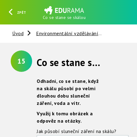
ZPĚT
Co se stane se skálou
HLEDAT
REGISTROVAT
PŘIHLÁSIT SE
Úvod
Environmentální vzdělávání
Nerosty, ho
Co se stane se skálou za dlouhou dobu ?
15
Odhadni, co se stane, když
na skálu působí po velmi
dlouhou dobu sluneční
záření, voda a vítr.
Využij k tomu obrázek a
odpověz na otázky.
Jak působí sluneční záření na skálu?