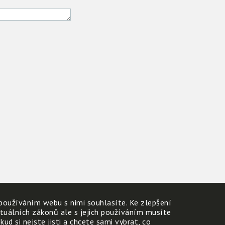
používáním webu s nimi souhlasíte. Ke zlepšení
ktuálních zákonů ale s jejich používáním musíte
d si nejste jisti a chcete sami vybrat, co