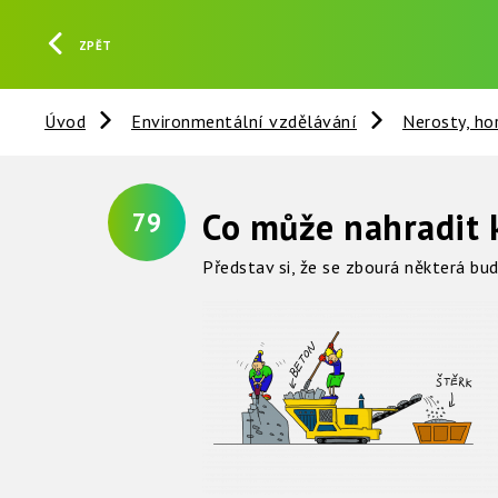
ZPĚT
Úvod
Environmentální vzdělávání
Nerosty, ho
Co může nahradit 
79
Představ si, že se zbourá některá bud